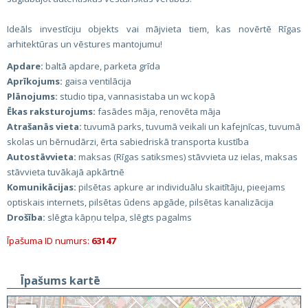
Ideāls investīciju objekts vai mājvieta tiem, kas novērtē Rīgas
arhitektūras un vēstures mantojumu!
Apdare:
baltā apdare, parketa grīda
Aprīkojums:
gaisa ventilācija
Plānojums:
studio tipa, vannasistaba un wc kopā
Ēkas raksturojums:
fasādes māja, renovēta māja
Atrašanās vieta:
tuvumā parks, tuvumā veikali un kafejnīcas, tuvumā
skolas un bērnudārzi, ērta sabiedriskā transporta kustība
Autostāvvieta:
maksas (Rīgas satiksmes) stāvvieta uz ielas, maksas
stāvvieta tuvākajā apkārtnē
Komunikācijas:
pilsētas apkure ar individuālu skaitītāju, pieejams
optiskais internets, pilsētas ūdens apgāde, pilsētas kanalizācija
Drošība:
slēgta kāpņu telpa, slēgts pagalms
Īpašuma ID numurs:
63147
Īpašums kartē