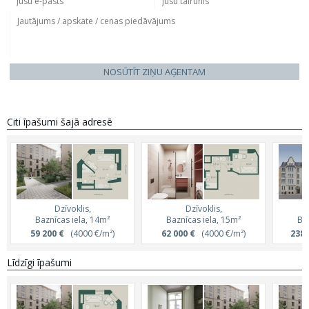
NOSŪTĪT ZIŅU AĢENTAM
Citi īpašumi šajā adresē
Dzīvoklis,
Dzīvoklis,
Baznīcas iela, 14m²
Baznīcas iela, 15m²
Ba
59 200 €
(4000 €/m²)
62 000 €
(4000 €/m²)
238 
Līdzīgi īpašumi