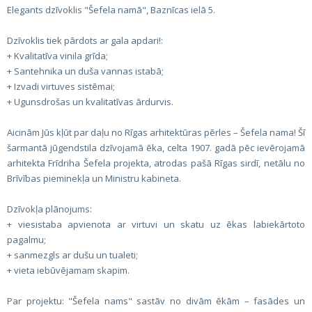
Elegants dzīvoklis "Šefela namā", Baznīcas ielā 5.
Dzīvoklis tiek pārdots ar gala apdari!:
+ Kvalitatīva vinila grīda;
+ Santehnika un duša vannas istabā;
+ Izvadi virtuves sistēmai;
+ Ugunsdrošas un kvalitatīvas ārdurvis.
Aicinām Jūs kļūt par daļu no Rīgas arhitektūras pērles – Šefela nama! Šī
šarmantā jūgendstila dzīvojamā ēka, celta 1907. gadā pēc ievērojamā
arhitekta Frīdriha Šefela projekta, atrodas pašā Rīgas sirdī, netālu no
Brīvības pieminekļa un Ministru kabineta.
Dzīvokļa plānojums:
+ viesistaba apvienota ar virtuvi un skatu uz ēkas labiekārtoto
pagalmu;
+ sanmezgls ar dušu un tualeti;
+ vieta iebūvējamam skapim.
Par projektu: "Šefela nams" sastāv no divām ēkām – fasādes un