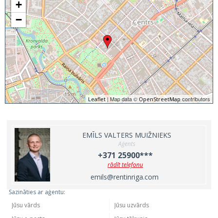
+
−
| Map data ©
contributors
Leaflet
OpenStreetMap
EMĪLS VALTERS MUIŽNIEKS
Aģents
+371 25900***
rādīt telefonu
emils@rentinriga.com
Sazināties ar aģentu: