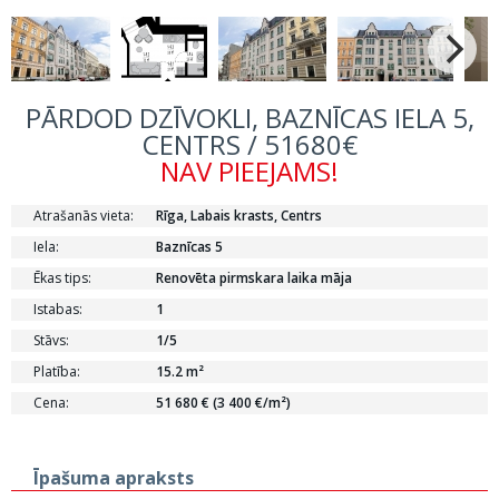
PĀRDOD DZĪVOKLI, BAZNĪCAS IELA 5,
CENTRS / 51680€
NAV PIEEJAMS!
Atrašanās vieta:
Rīga, Labais krasts, Centrs
Iela:
Baznīcas 5
Ēkas tips:
Renovēta pirmskara laika māja
Istabas:
1
Stāvs:
1/5
Platība:
15.2 m²
Cena:
51 680 € (3 400 €/m²)
Īpašuma apraksts