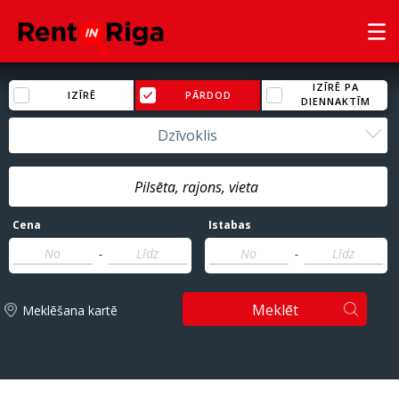
IZĪRĒ PA
IZĪRĒ
PĀRDOD
DIENNAKTĪM
Dzīvoklis
Cena
Istabas
-
-
Meklēt
Meklēšana kartē