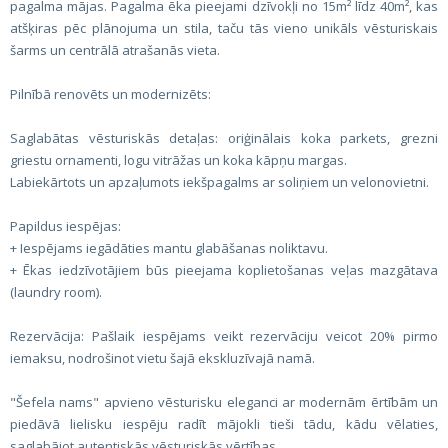
pagalma mājas. Pagalma ēka pieejami dzīvokļi no 15m² līdz 40m², kas
atšķiras pēc plānojuma un stila, taču tās vieno unikāls vēsturiskais
šarms un centrālā atrašanās vieta.
Pilnībā renovēts un modernizēts:
Saglabātas vēsturiskās detaļas: oriģinālais koka parkets, grezni
griestu ornamenti, logu vitrāžas un koka kāpņu margas.
Labiekārtots un apzaļumots iekšpagalms ar soliņiem un velonovietni.
Papildus iespējas:
+ Iespējams iegādāties mantu glabāšanas noliktavu.
+ Ēkas iedzīvotājiem būs pieejama koplietošanas veļas mazgātava
(laundry room).
Rezervācija: Pašlaik iespējams veikt rezervāciju veicot 20% pirmo
iemaksu, nodrošinot vietu šajā ekskluzīvajā namā.
"Šefela nams" apvieno vēsturisku eleganci ar modernām ērtībām un
piedāvā lielisku iespēju radīt mājokli tieši tādu, kādu vēlaties,
saglabājot autentiskās vēsturiskās vērtības.