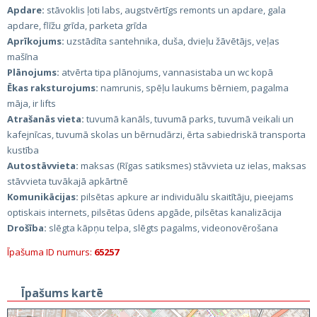
Apdare:
stāvoklis ļoti labs, augstvērtīgs remonts un apdare, gala
apdare, flīžu grīda, parketa grīda
Aprīkojums:
uzstādīta santehnika, duša, dvieļu žāvētājs, veļas
mašīna
Plānojums:
atvērta tipa plānojums, vannasistaba un wc kopā
Ēkas raksturojums:
namrunis, spēļu laukums bērniem, pagalma
māja, ir lifts
Atrašanās vieta:
tuvumā kanāls, tuvumā parks, tuvumā veikali un
kafejnīcas, tuvumā skolas un bērnudārzi, ērta sabiedriskā transporta
kustība
Autostāvvieta:
maksas (Rīgas satiksmes) stāvvieta uz ielas, maksas
stāvvieta tuvākajā apkārtnē
Komunikācijas:
pilsētas apkure ar individuālu skaitītāju, pieejams
optiskais internets, pilsētas ūdens apgāde, pilsētas kanalizācija
Drošība:
slēgta kāpņu telpa, slēgts pagalms, videonovērošana
Īpašuma ID numurs:
65257
Īpašums kartē