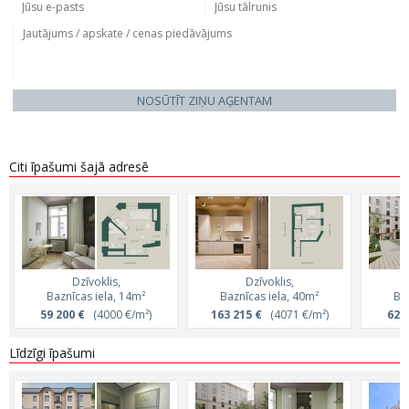
NOSŪTĪT ZIŅU AĢENTAM
Citi īpašumi šajā adresē
Dzīvoklis,
Dzīvoklis,
Baznīcas iela, 14m²
Baznīcas iela, 40m²
Ba
59 200 €
(4000 €/m²)
163 215 €
(4071 €/m²)
62 
Līdzīgi īpašumi