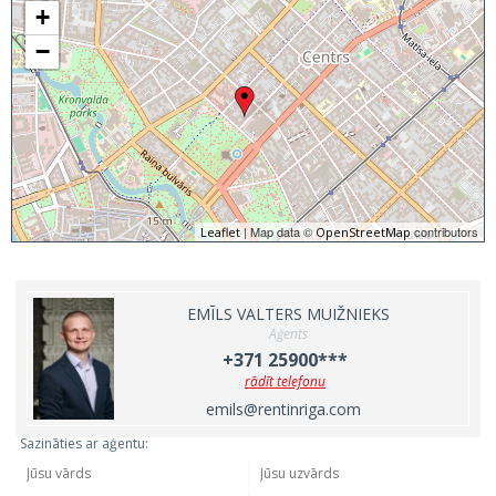
+
−
| Map data ©
contributors
Leaflet
OpenStreetMap
EMĪLS VALTERS MUIŽNIEKS
Aģents
+371 25900***
rādīt telefonu
emils@rentinriga.com
Sazināties ar aģentu: