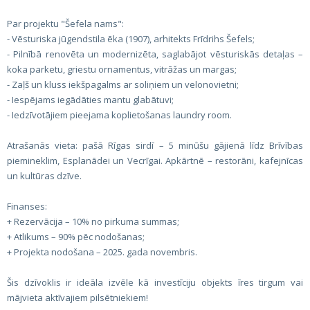
Par projektu "Šefela nams":
- Vēsturiska jūgendstila ēka (1907), arhitekts Frīdrihs Šefels;
- Pilnībā renovēta un modernizēta, saglabājot vēsturiskās detaļas –
koka parketu, griestu ornamentus, vitrāžas un margas;
- Zaļš un kluss iekšpagalms ar soliņiem un velonovietni;
- Iespējams iegādāties mantu glabātuvi;
- Iedzīvotājiem pieejama koplietošanas laundry room.
Atrašanās vieta: pašā Rīgas sirdī – 5 minūšu gājienā līdz Brīvības
piemineklim, Esplanādei un Vecrīgai. Apkārtnē – restorāni, kafejnīcas
un kultūras dzīve.
Finanses:
+ Rezervācija – 10% no pirkuma summas;
+ Atlikums – 90% pēc nodošanas;
+ Projekta nodošana – 2025. gada novembris.
Šis dzīvoklis ir ideāla izvēle kā investīciju objekts īres tirgum vai
mājvieta aktīvajiem pilsētniekiem!