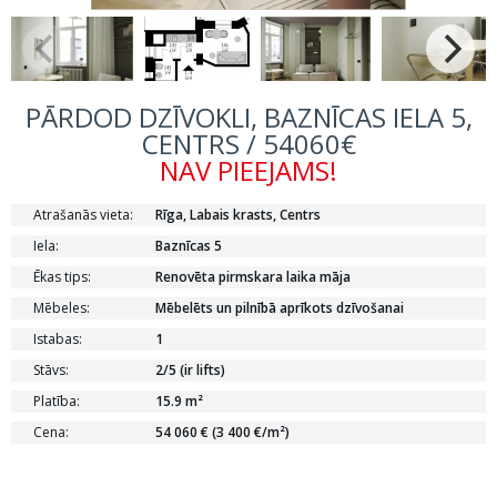
PĀRDOD DZĪVOKLI, BAZNĪCAS IELA 5,
CENTRS / 54060€
NAV PIEEJAMS!
Atrašanās vieta:
Rīga, Labais krasts, Centrs
Iela:
Baznīcas 5
Ēkas tips:
Renovēta pirmskara laika māja
Mēbeles:
Mēbelēts un pilnībā aprīkots dzīvošanai
Istabas:
1
Stāvs:
2/5 (ir lifts)
Platība:
15.9 m²
Cena:
54 060 € (3 400 €/m²)