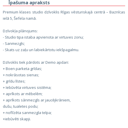
Īpašuma apraksts
Premium klases studio dzīvoklis Rīgas vēsturiskajā centrā – Baznīcas
ielā 5, Šefela namā.
Dzīvokļa plānojums:
- Studio tipa istaba apvienota ar virtuves zonu;
- Sanmezgls;
- Skats uz zaļu un labiekārtotu iekšpagalmu.
Dzīvoklis tiek pārdots ar Demo apdari:
+ Boen parketa grīdas;
+ nokrāsotas sienas;
+ grīdu līstes;
+ Iebūvēta virtuves sistēma;
+ aprīkots ar mēbelēm;
+ aprīkots sānmezgls ar jaucējkrāniem,
dušu, tualetes podu;
+ noflīzēta sanmezgla telpa;
+iebūvēti skapji.