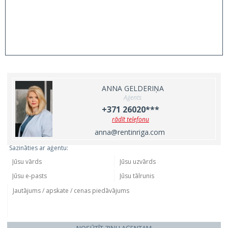
ANNA GELDERIŅA
Aģents
+371 26020***
rādīt telefonu
anna@rentinriga.com
Sazināties ar aģentu: