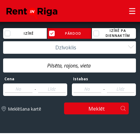
IZĪRĒ PA
IZĪRĒ
PĀRDOD
DIENNAKTĪM
Dzīvoklis
Cena
Istabas
-
-
Meklēt
Meklēšana kartē