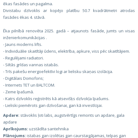
ēkas fasādes un pagalma.
Divistabu dzīvoklis ar kopējo platību 50.7 kvadrātmetri atrodas
fasādes ēkas 4. stāvā.
Ēka pilnībā renovēta 2025. gadā – atjaunots fasāde, jumts un visas
inženierkomunikācijas .
- Jauns moderns lifts.
- Individuālie skaitītāji ūdens, elektrība, apkure, viss pēc skaitītājiem.
- Regulējami radiatori.
- Siltās grīdas vannas istabās.
- Trīs pakešu energoefektīvi logi ar lielisku skaņas izolācija.
- Digitālais Domofons;
- Internets TET un BALTCOM.
- Zeme īpašumā.
- Katrs dzīvoklis reģistrēts kā atsevišķs dzīvokļa īpašums.
- Lieliski piemērots gan dzīvošanai, gan kā investīcijai.
Apdare:
stāvoklis ļoti labs, augstvērtīgs remonts un apdare, gala
apdare
Aprīkojums:
uzstādīta santehnika
Plānojums:
istabas gan izolētas gan caurstaigājamas, telpas gan