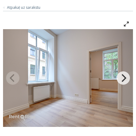
Atpakaļ uz sarakstu