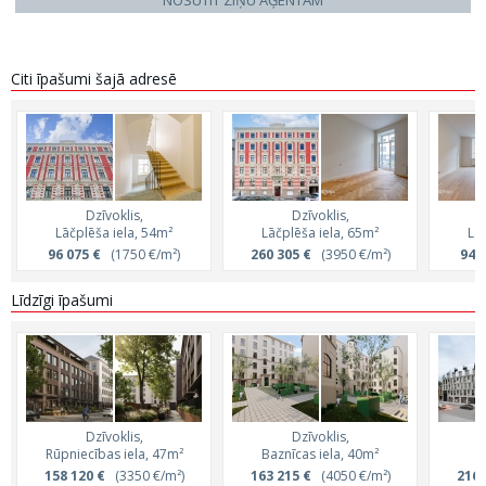
NOSŪTĪT ZIŅU AĢENTAM
Citi īpašumi šajā adresē
Dzīvoklis,
Dzīvoklis,
Lāčplēša iela, 54m²
Lāčplēša iela, 65m²
Lā
96 075 €
(1750 €/m²)
260 305 €
(3950 €/m²)
94 
Līdzīgi īpašumi
Dzīvoklis,
Dzīvoklis,
Rūpniecības iela, 47m²
Baznīcas iela, 40m²
S
158 120 €
(3350 €/m²)
163 215 €
(4050 €/m²)
216 