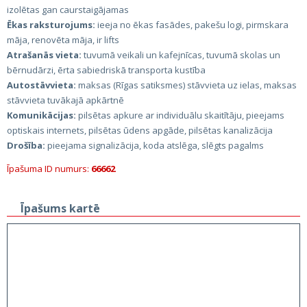
izolētas gan caurstaigājamas
Ēkas raksturojums:
ieeja no ēkas fasādes, pakešu logi, pirmskara
māja, renovēta māja, ir lifts
Atrašanās vieta:
tuvumā veikali un kafejnīcas, tuvumā skolas un
bērnudārzi, ērta sabiedriskā transporta kustība
Autostāvvieta:
maksas (Rīgas satiksmes) stāvvieta uz ielas, maksas
stāvvieta tuvākajā apkārtnē
Komunikācijas:
pilsētas apkure ar individuālu skaitītāju, pieejams
optiskais internets, pilsētas ūdens apgāde, pilsētas kanalizācija
Drošība:
pieejama signalizācija, koda atslēga, slēgts pagalms
Īpašuma ID numurs:
66662
Īpašums kartē