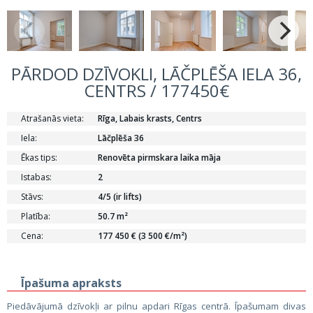
PĀRDOD DZĪVOKLI, LĀČPLĒŠA IELA 36,
CENTRS / 177450€
Atrašanās vieta:
Rīga, Labais krasts, Centrs
Iela:
Lāčplēša 36
Ēkas tips:
Renovēta pirmskara laika māja
Istabas:
2
Stāvs:
4/5 (ir lifts)
Platība:
50.7 m²
Cena:
177 450 € (3 500 €/m²)
Īpašuma apraksts
Piedāvājumā dzīvokļi ar pilnu apdari Rīgas centrā. Īpašumam divas