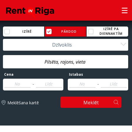
IZĪRĒ PA
IZĪRĒ
PĀRDOD
DIENNAKTĪM
Dzīvoklis
Cena
Istabas
-
-
Meklēt
Meklēšana kartē