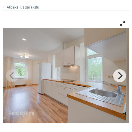
Atpakaļ uz sarakstu