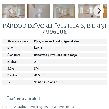
PĀRDOD DZĪVOKLI, ĪVES IELA 3, BIERIŅI
/ 99600€
Atrašanās vieta:
Rīga, Kreisais krasts, Āgenskalns
Iela:
Īves 3
Ēkas tips:
Renovēta pirmskara laika māja
Istabas:
2
Stāvs:
3/4
Platība:
41.5 m²
Cena:
99 600 € (2 400 €/m²)
Īpašuma apraksts
Pārdod 2-istabu dzīvokli Āgenskalnā – Īves ielā 3