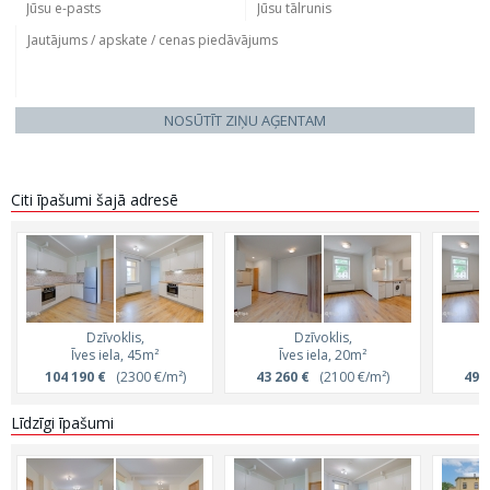
NOSŪTĪT ZIŅU AĢENTAM
Citi īpašumi šajā adresē
Dzīvoklis,
Dzīvoklis,
Īves iela, 45m²
Īves iela, 20m²
104 190 €
(2300 €/m²)
43 260 €
(2100 €/m²)
49 
Līdzīgi īpašumi