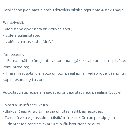
Pārdošanā pieejams 2 istabu dzīvoklis pilnībā atjaunotā 4 stāvu mājā.
Par dzīvokli:
- Viesistaba apvienota ar virtuves zonu;
- Izolēta guļamistaba;
- Izolēta vannasistaba (duša).
Par īpašumu:
- Funkcionāli plānojumi, autonoma gāzes apkure un pilsētas
komunikācijas;
- Plašs, iežogots un apzaļumots pagalms ar videonovērošanu un
koplietošanas grila zonu.
Autostāvvieta: Iespēja iegādāties privātu stāvvietu pagalmā (5000 €).
Lokācija un infrastruktūra:
- Blakus Rīgas Angļu ģimnāzija un citas izglītības iestādes;
- Tuvumā visa Āgenskalna attīstītā infrastruktūra un pakalpojumi;
- Līdz pilsētas centram tikai 10 minūšu brauciens ar auto.