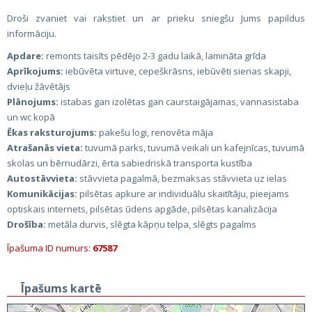
Droši zvaniet vai rakstiet un ar prieku sniegšu Jums papildus
informāciju.
Apdare:
remonts taisīts pēdējo 2-3 gadu laikā, lamināta grīda
Aprīkojums:
iebūvēta virtuve, cepeškrāsns, iebūvēti sienas skapji,
dvieļu žāvētājs
Plānojums:
istabas gan izolētas gan caurstaigājamas, vannasistaba
un wc kopā
Ēkas raksturojums:
pakešu logi, renovēta māja
Atrašanās vieta:
tuvumā parks, tuvumā veikali un kafejnīcas, tuvumā
skolas un bērnudārzi, ērta sabiedriskā transporta kustība
Autostāvvieta:
stāvvieta pagalmā, bezmaksas stāvvieta uz ielas
Komunikācijas:
pilsētas apkure ar individuālu skaitītāju, pieejams
optiskais internets, pilsētas ūdens apgāde, pilsētas kanalizācija
Drošība:
metāla durvis, slēgta kāpņu telpa, slēgts pagalms
Īpašuma ID numurs:
67587
Īpašums kartē