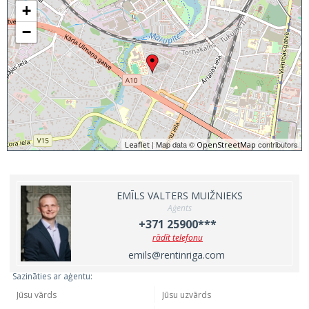
+
−
| Map data ©
contributors
Leaflet
OpenStreetMap
EMĪLS VALTERS MUIŽNIEKS
Aģents
+371 25900***
rādīt telefonu
emils@rentinriga.com
Sazināties ar aģentu: