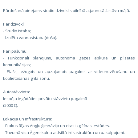
Pārdošanā pieejams studio dzīvoklis pilnībā atjaunotā 4 stāvu mājā.
Par dzīvokli:
- Studio istaba;
- Izolēta vannasistaba(duša).
Par īpašumu:
- Funkcionāli plānojumi, autonoma gāzes apkure un pilsētas
komunikācijas;
- Plašs, iežogots un apzaļumots pagalms ar videonovērošanu un
koplietošanas grila zonu.
Autostāvvieta:
Iespēja iegādāties privātu stāvvietu pagalmā
(5000 €).
Lokācija un infrastruktūra:
- Blakus Rīgas Angļu ģimnāzija un citas izglītības iestādes.
- Tuvumā visa Āgenskalna attīstītā infrastruktūra un pakalpojumi.