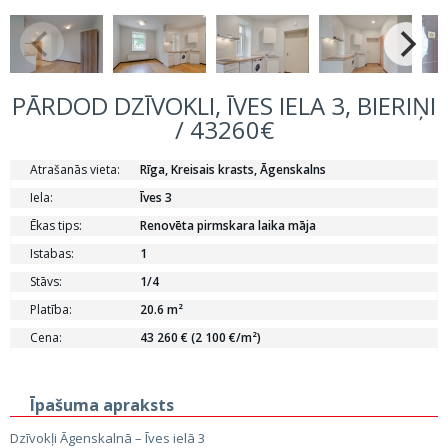
PĀRDOD DZĪVOKLI, ĪVES IELA 3, BIERIŅI
/ 43260€
Atrašanās vieta:
Rīga, Kreisais krasts, Āgenskalns
Iela:
Īves 3
Ēkas tips:
Renovēta pirmskara laika māja
Istabas:
1
Stāvs:
1/4
Platība:
20.6 m²
Cena:
43 260 € (2 100 €/m²)
Īpašuma apraksts
Dzīvokļi Āgenskalnā – Īves ielā 3