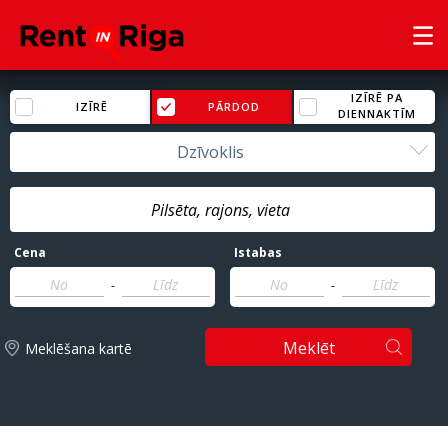
IZĪRĒ PA
IZĪRĒ
PĀRDOD
DIENNAKTĪM
Dzīvoklis
Cena
Istabas
-
-
Meklēt
Meklēšana kartē