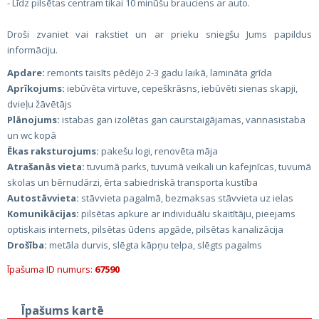
- Līdz pilsētas centram tikai 10 minūšu brauciens ar auto.
Droši zvaniet vai rakstiet un ar prieku sniegšu Jums papildus
informāciju.
Apdare:
remonts taisīts pēdējo 2-3 gadu laikā, lamināta grīda
Aprīkojums:
iebūvēta virtuve, cepeškrāsns, iebūvēti sienas skapji,
dvieļu žāvētājs
Plānojums:
istabas gan izolētas gan caurstaigājamas, vannasistaba
un wc kopā
Ēkas raksturojums:
pakešu logi, renovēta māja
Atrašanās vieta:
tuvumā parks, tuvumā veikali un kafejnīcas, tuvumā
skolas un bērnudārzi, ērta sabiedriskā transporta kustība
Autostāvvieta:
stāvvieta pagalmā, bezmaksas stāvvieta uz ielas
Komunikācijas:
pilsētas apkure ar individuālu skaitītāju, pieejams
optiskais internets, pilsētas ūdens apgāde, pilsētas kanalizācija
Drošība:
metāla durvis, slēgta kāpņu telpa, slēgts pagalms
Īpašuma ID numurs:
67590
Īpašums kartē