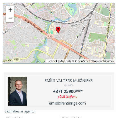
+
−
| Map data ©
contributors
Leaflet
OpenStreetMap
EMĪLS VALTERS MUIŽNIEKS
Aģents
+371 25900***
rādīt telefonu
emils@rentinriga.com
Sazināties ar aģentu: