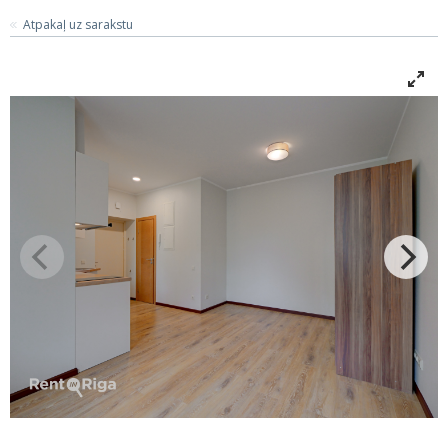
Atpakaļ uz sarakstu