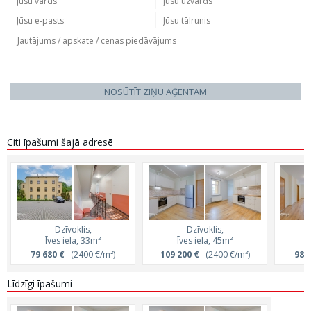
NOSŪTĪT ZIŅU AĢENTAM
Citi īpašumi šajā adresē
Dzīvoklis,
Dzīvoklis,
Īves iela, 33m²
Īves iela, 45m²
79 680 €
(2400 €/m²)
109 200 €
(2400 €/m²)
98 
Līdzīgi īpašumi