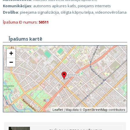
Komunikācijas:
autonoms apkures katls, pieejams internets
Drošība:
pieejama signalizācija, slēgta kāpņu telpa, videonovērošana
Īpašuma ID numurs:
50511
Īpašums kartē
+
−
| Map data ©
contributors
Leaflet
OpenStreetMap