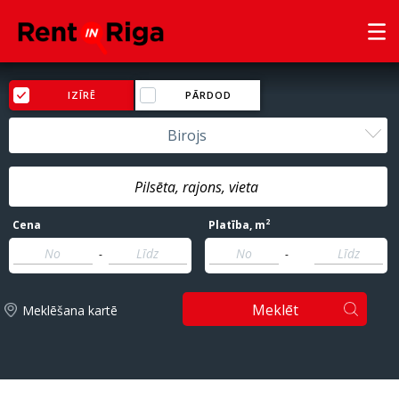
IZĪRĒ
PĀRDOD
Birojs
2
Cena
Platība
, m
-
-
Meklēt
Meklēšana kartē