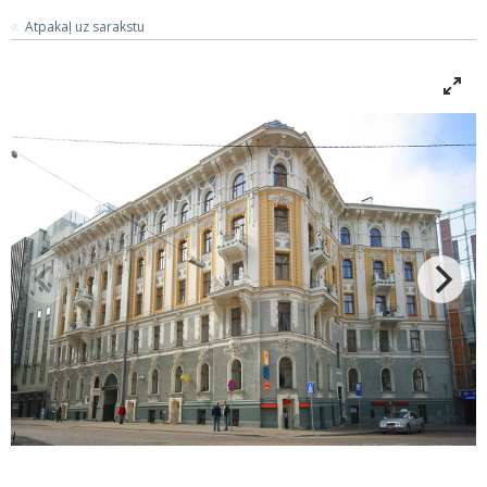
Atpakaļ uz sarakstu