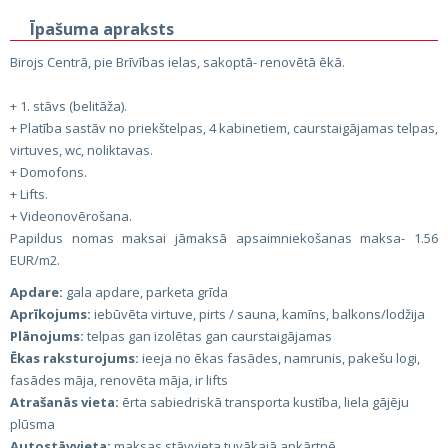
Īpašuma apraksts
Birojs Centrā, pie Brīvības ielas, sakoptā- renovētā ēkā.
+ 1. stāvs (belitāža).
+ Platība sastāv no priekštelpas, 4 kabinetiem, caurstaigājamas telpas,
virtuves, wc, noliktavas.
+ Domofons.
+ Lifts.
+ Videonovērošana.
Papildus nomas maksai jāmaksā apsaimniekošanas maksa- 1.56
EUR/m2.
Apdare:
gala apdare, parketa grīda
Aprīkojums:
iebūvēta virtuve, pirts / sauna, kamīns, balkons/lodžija
Plānojums:
telpas gan izolētas gan caurstaigājamas
Ēkas raksturojums:
ieeja no ēkas fasādes, namrunis, pakešu logi,
fasādes māja, renovēta māja, ir lifts
Atrašanās vieta:
ērta sabiedriskā transporta kustība, liela gājēju
plūsma
Autostāvvieta:
maksas stāvvieta tuvākajā apkārtnē