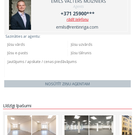
EMĪLS VALTERS MUIŽNIEKS
Aģents
+371 25900***
rādīt telefonu
emils@rentinriga.com
Sazināties ar aģentu:
NOSŪTĪT ZIŅU AĢENTAM
Līdzīgi īpašumi