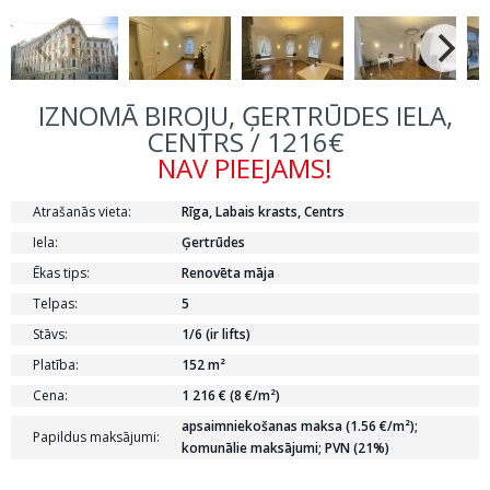
IZNOMĀ BIROJU, ĢERTRŪDES IELA,
CENTRS / 1216€
NAV PIEEJAMS!
Atrašanās vieta:
Rīga, Labais krasts, Centrs
Iela:
Ģertrūdes
Ēkas tips:
Renovēta māja
Telpas:
5
Stāvs:
1/6 (ir lifts)
Platība:
152 m²
Cena:
1 216 € (8 €/m²)
apsaimniekošanas maksa (1.56 €/m²);
Papildus maksājumi:
komunālie maksājumi; PVN (21%)