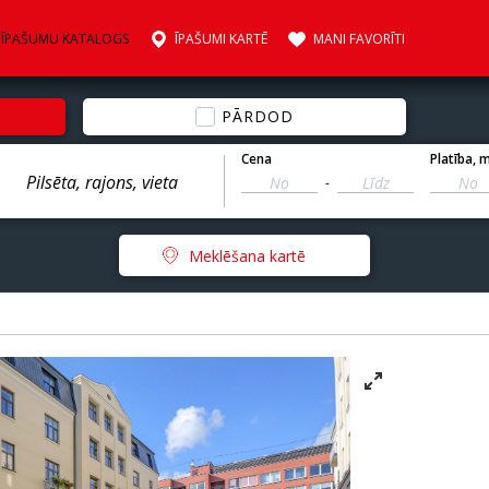
ĪPAŠUMU KATALOGS
ĪPAŠUMI KARTĒ
MANI FAVORĪTI
PĀRDOD
Cena
Platība
, 
-
Meklēšana kartē