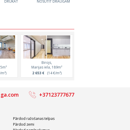
DRUKĀT
NOSŪTĪT DRAUGAM
Birojs,
Birojs,
15m²
Marijas iela, 189m²
Elijas iela, 164m²
/m²)
2 653 €
(14 €/m²)
1 402 €
(8.5 €/m²)
iga.com
+37123777677
Pārdod ražošanas telpas
Pārdod zemi