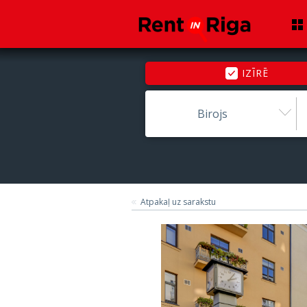
IZĪRĒ
Birojs
Atpakaļ uz sarakstu