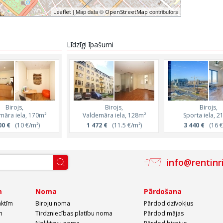
| Map data ©
contributors
Leaflet
OpenStreetMap
Līdzīgi īpašumi
Birojs,
Birojs,
Birojs,
Birojs,
māra iela, 170m²
Valdemāra iela, 128m²
Valdemāra iela, 128m²
Sporta iela, 2
00 €
(10 €/m²)
1 472 €
1 472 €
(11.5 €/m²)
(11.5 €/m²)
3 440 €
(16 €
info@rentinr
m
Noma
Pārdošana
aktīm
Biroju noma
Pārdod dzīvokļus
m
Tirdzniecības platību noma
Pārdod mājas