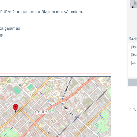
2 EUR/m2 un par komunālajiem maksājumiem.
staigājamas
gi
Sazi
PIE