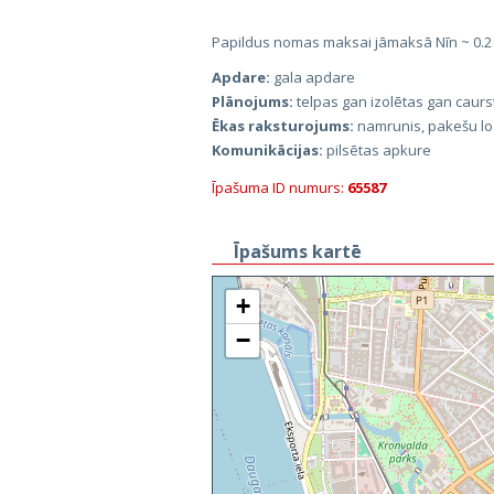
Papildus nomas maksai jāmaksā Nīn ~ 0.
Apdare:
gala apdare
Plānojums:
telpas gan izolētas gan caur
Ēkas raksturojums:
namrunis, pakešu lo
Komunikācijas:
pilsētas apkure
Īpašuma ID numurs:
65587
Īpašums kartē
+
−