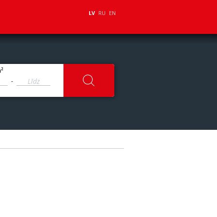
LV
RU
EN
2
m
-