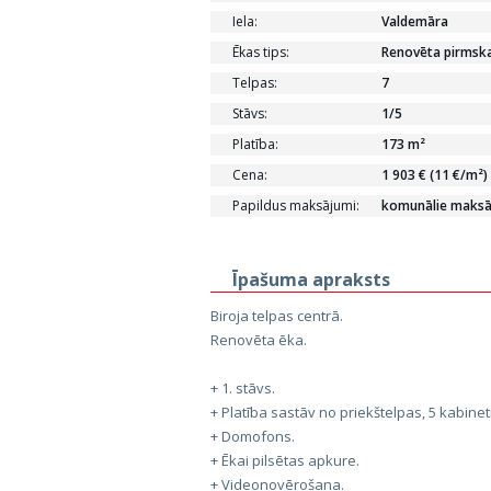
Iela:
Valdemāra
Ēkas tips:
Renovēta pirmska
Telpas:
7
Stāvs:
1/5
Platība:
173 m²
Cena:
1 903 € (11 €/m²)
Papildus maksājumi:
komunālie maksā
Īpašuma apraksts
Biroja telpas centrā.
Renovēta ēka.
+ 1. stāvs.
+ Platība sastāv no priekštelpas, 5 kabinet
+ Domofons.
+ Ēkai pilsētas apkure.
+ Videonovērošana.