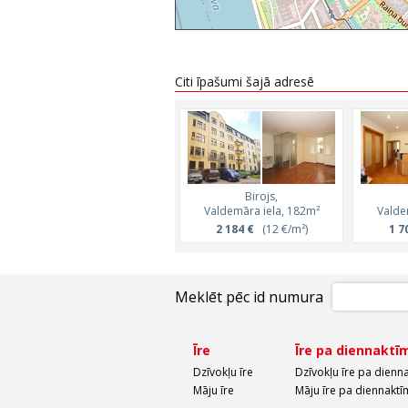
Citi īpašumi šajā adresē
Birojs,
Valdemāra iela, 182m²
Valde
2 184 €
(12 €/m²)
1 7
Meklēt pēc id numura
Īre
Īre pa diennaktī
Dzīvokļu īre
Dzīvokļu īre pa dienn
Māju īre
Māju īre pa diennaktī