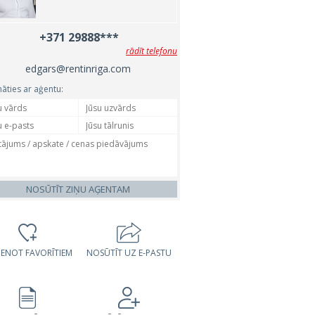
+371 29888***
rādīt telefonu
edgars@rentinriga.com
nāties ar aģentu:
NOSŪTĪT ZIŅU AĢENTAM
VIENOT FAVORĪTIEM
NOSŪTĪT UZ E-PASTU