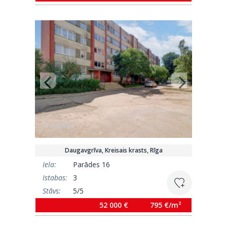
Daugavgrīva, Kreisais krasts, Rīga
Iela:
Parādes 16
Istabas:
3
Stāvs:
5/5
Platība:
65.5 m²
52 000 €
795 €/m²