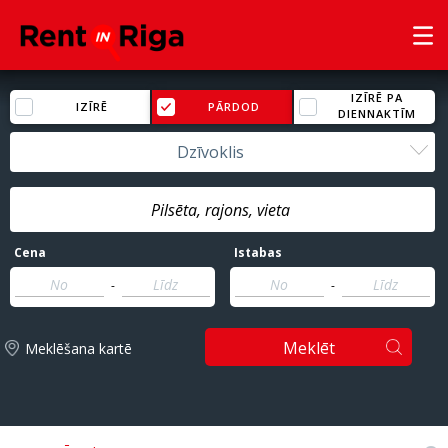
IZĪRĒ PA
IZĪRĒ
PĀRDOD
DIENNAKTĪM
Dzīvoklis
Cena
Istabas
-
-
Meklēt
Meklēšana kartē