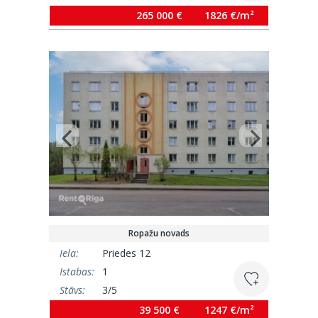
Platība:
145.2 m²
265 000 €
1826 €/m²
Ropažu novads
Iela:
Priedes 12
Istabas:
1
Stāvs:
3/5
Platība:
31.7 m²
39 500 €
1247 €/m²