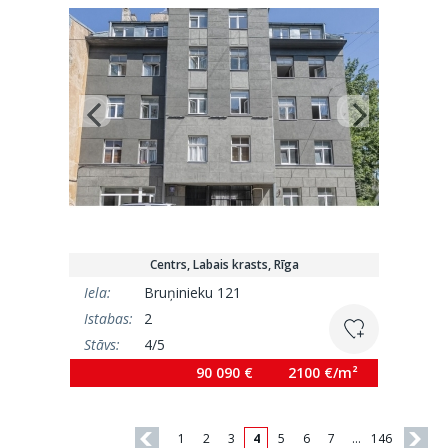
Centrs, Labais krasts, Rīga
Iela:
Bruņinieku 121
Istabas:
2
Stāvs:
4/5
Platība:
42.9 m²
90 090 €
2100 €/m²
1
2
3
4
5
6
7
…
146