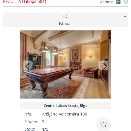
REZULTĀTI (kopā 581)
Režīms:
ID
Istabas
Centrs, Labais krasts, Rīga
Iela:
Krišjāņa Valdemāra 106
Istabas:
5
Stāvs:
1/5