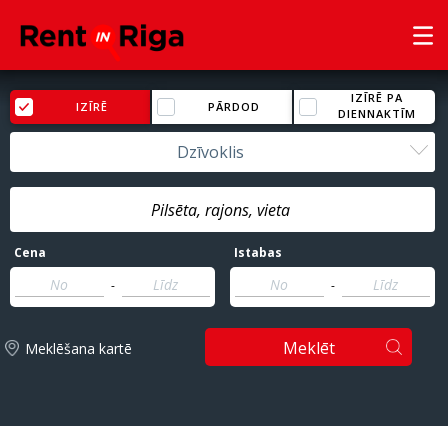
IZĪRĒ PA
IZĪRĒ
PĀRDOD
DIENNAKTĪM
Dzīvoklis
Cena
Istabas
-
-
Meklēt
Meklēšana kartē