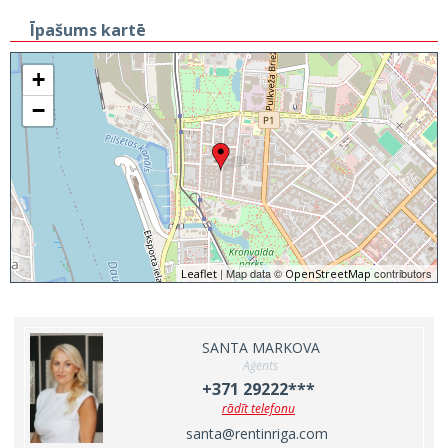
Īpašums kartē
+
−
| Map data ©
contributors
Leaflet
OpenStreetMap
SANTA MARKOVA
Aģents
+371 29222***
rādīt telefonu
santa@rentinriga.com