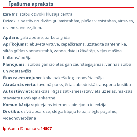
Īpašuma apraksts
Izīrē trīs istabu dzīvokli klusajā centrā.
Dzīvoklis sastāv no divām guļamistabām, plašas viesistabas, virtuves,
diviem sanmezgliem.
Apdare:
gala apdare, parketa grīda
Aprīkojums:
iebūvēta virtuve, cepeškrāsns, uzstādīta santehnika,
siltās grīdas vannasistabā, vanna, dvieļu žāvētājs, veļas mašīna,
balkons/lodžija
Plānojums:
istabas gan izolētas gan caurstaigājamas, vannasistaba
un wc atsevišķi
Ēkas raksturojums:
koka pakešu logi, renovēta māja
Atrašanās vieta:
tuvumā parks, ērta sabiedriskā transporta kustība
Autostāvvieta:
maksas (Rīgas satiksmes) stāvvieta uz ielas, maksas
stāvvieta tuvākajā apkārtnē
Komunikācijas:
pieejams internets, pieejama televīzija
Drošība:
dzīvā apsardze, slēgta kāpņu telpa, slēgts pagalms,
videonovērošana
Īpašuma ID numurs:
14507