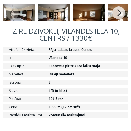
IZĪRĒ DZĪVOKLI, VĪLANDES IELA 10,
CENTRS / 1330€
Atrašanās vieta:
Rīga, Labais krasts, Centrs
Iela:
Vīlandes 10
Ēkas tips:
Renovēta pirmskara laika māja
Mēbeles:
Daļēji mēbelēts
Istabas:
3
Stāvs:
5/5 (ir lifts)
Platība:
106.5 m²
Cena:
1 330 € (12.5 €/m²)
Papildus maksājumi:
komunālie maksājumi