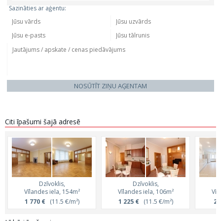
Sazināties ar aģentu:
NOSŪTĪT ZIŅU AĢENTAM
Citi īpašumi šajā adresē
Dzīvoklis,
Dzīvoklis,
Vīlandes iela, 154m²
Vīlandes iela, 106m²
Vīl
1 770 €
(11.5 €/m²)
1 225 €
(11.5 €/m²)
2 