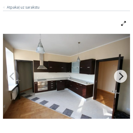
Atpakaļ uz sarakstu