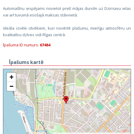
Automašīnu iespējams novietot pretī mājas durvīm uz Dzirnavu ielas
vai arī tuvumā esošajā maksas stāvvietā.
Ideāla izvēle cilvēkiem, kuri novērtē plašumu, mierīgu atmosfēru un
kvalitatīvu dzīves vidi Rīgas centrā.
Īpašuma ID numurs:
67484
Īpašums kartē
+
−