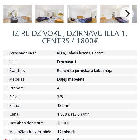
IZĪRĒ DZĪVOKLI, DZIRNAVU IELA 1,
CENTRS / 1800€
Atrašanās vieta:
Rīga, Labais krasts, Centrs
Iela:
Dzirnavu 1
Ēkas tips:
Renovēta pirmskara laika māja
Mēbeles:
Daļēji mēbelēts
Istabas:
4
Stāvs:
3/5
Platība:
132 m²
Cena:
1 800 € (13.6 €/m²)
Drošības depozīts:
3600 €
Minimālais īres termiņš:
12 mēneši