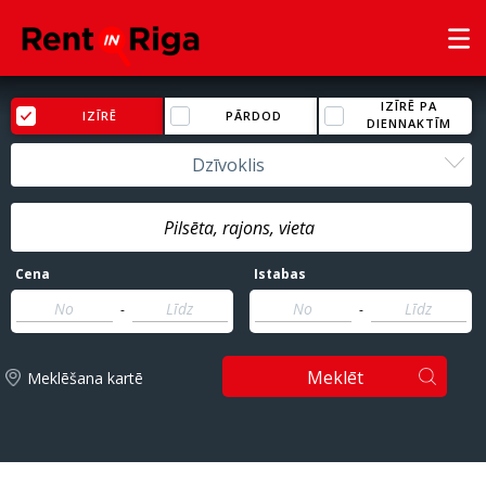
IZĪRĒ PA
IZĪRĒ
PĀRDOD
DIENNAKTĪM
Dzīvoklis
Cena
Istabas
-
-
Meklēt
Meklēšana kartē