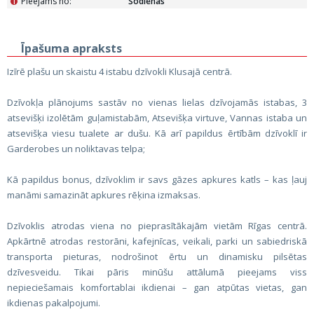
Pieejams no:
Šodienas
i
Īpašuma apraksts
Izīrē plašu un skaistu 4 istabu dzīvokli Klusajā centrā.
Dzīvokļa plānojums sastāv no vienas lielas dzīvojamās istabas, 3
atsevišķi izolētām guļamistabām, Atsevišķa virtuve, Vannas istaba un
atsevišķa viesu tualete ar dušu. Kā arī papildus ērtībām dzīvoklī ir
Garderobes un noliktavas telpa;
Kā papildus bonus, dzīvoklim ir savs gāzes apkures katls – kas ļauj
manāmi samazināt apkures rēķina izmaksas.
Dzīvoklis atrodas viena no pieprasītākajām vietām Rīgas centrā.
Apkārtnē atrodas restorāni, kafejnīcas, veikali, parki un sabiedriskā
transporta pieturas, nodrošinot ērtu un dinamisku pilsētas
dzīvesveidu. Tikai pāris minūšu attālumā pieejams viss
nepieciešamais komfortablai ikdienai – gan atpūtas vietas, gan
ikdienas pakalpojumi.