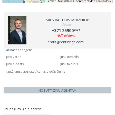
| Map data ©
contributors
Leaflet
OpenStreetMap
EMĪLS VALTERS MUIŽNIEKS
Aģents
+371 25900***
rādīt telefonu
emils@rentinriga.com
Sazināties ar aģentu:
NOSŪTĪT ZIŅU AĢENTAM
Citi īpašumi šajā adresē