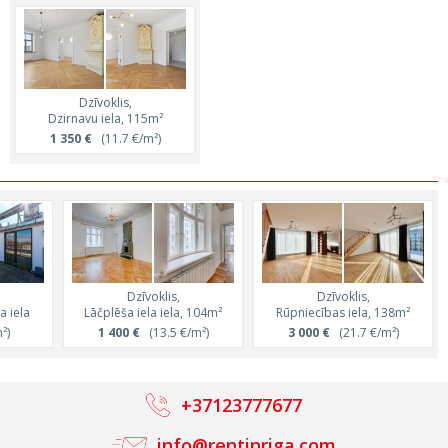
Dzīvoklis,
Dzirnavu iela, 115m²
1 350 €
(11.7 €/m²)
Dzīvoklis,
Dzīvoklis,
a iela
Lāčplēša iela iela, 104m²
Rūpniecības iela, 138m²
²)
1 400 €
(13.5 €/m²)
3 000 €
(21.7 €/m²)
+37123777677
info@rentinriga.com