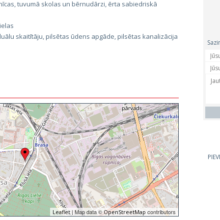
nīcas, tuvumā skolas un bērnudārzi, ērta sabiedriskā
ielas
uālu skaitītāju, pilsētas ūdens apgāde, pilsētas kanalizācija
Sazi
PIE
| Map data ©
contributors
Leaflet
OpenStreetMap