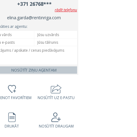
+371 26768***
rādīt telefonu
elina.garda@rentinriga.com
nāties ar aģentu:
NOSŪTĪT ZIŅU AĢENTAM
VIENOT FAVORĪTIEM
NOSŪTĪT UZ E-PASTU
DRUKĀT
NOSŪTĪT DRAUGAM