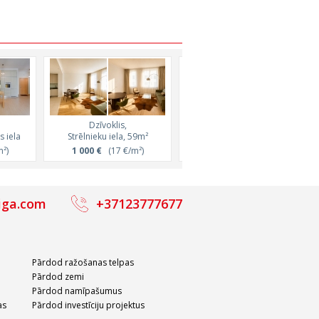
Dzīvoklis,
Dzīvoklis,
 iela
Strēlnieku iela, 59m²
Elizabetes iela, 61m²
²)
1 000 €
(17 €/m²)
1 476 €
(24 €/m²)
iga.com
+37123777677
Pārdod ražošanas telpas
Pārdod zemi
Pārdod namīpašumus
as
Pārdod investīciju projektus