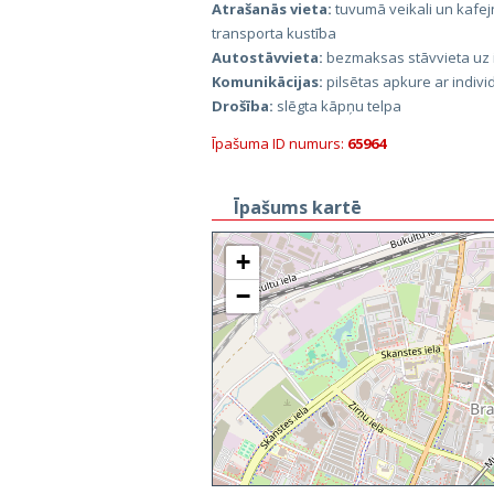
Atrašanās vieta:
tuvumā veikali un kafej
transporta kustība
Autostāvvieta:
bezmaksas stāvvieta uz 
Komunikācijas:
pilsētas apkure ar individ
Drošība:
slēgta kāpņu telpa
Īpašuma ID numurs:
65964
Īpašums kartē
+
−