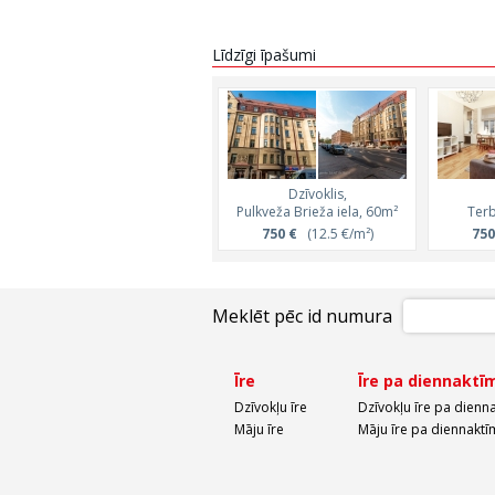
Līdzīgi īpašumi
Dzīvoklis,
Pulkveža Brieža iela, 60m²
Terb
750 €
(12.5 €/m²)
750
Meklēt pēc id numura
Īre
Īre pa diennaktī
Dzīvokļu īre
Dzīvokļu īre pa dienn
Māju īre
Māju īre pa diennaktī