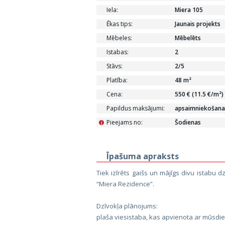
Iela:
Miera 105
Ēkas tips:
Jaunais projekts
Mēbeles:
Mēbelēts
Istabas:
2
Stāvs:
2/5
Platība:
48 m²
Cena:
550 € (11.5 €/m²)
Papildus maksājumi:
apsaimniekošana
Pieejams no:
Šodienas
i
Īpašuma apraksts
Tiek izīrēts gaišs un mājīgs divu istabu 
“Miera Rezidence”.
Dzīvokļa plānojums:
plaša viesistaba, kas apvienota ar mūsdie