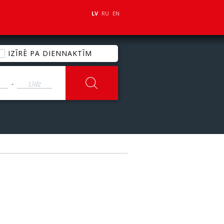
LV
RU
EN
IZĪRĒ PA DIENNAKTĪM
-