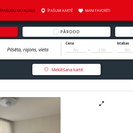
ĪPAŠUMU KATALOGS
ĪPAŠUMI KARTĒ
MANI FAVORĪTI
PĀRDOD
Cena
Istabas
-
Meklēšana kartē