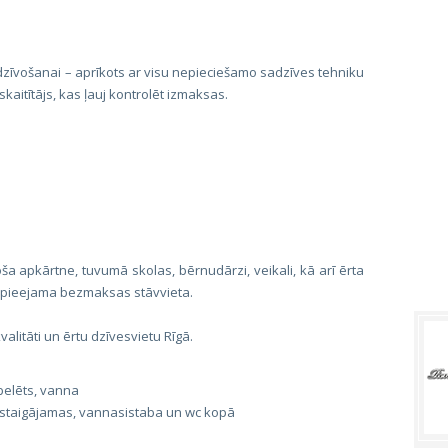
s dzīvošanai – aprīkots ar visu nepieciešamo sadzīves tehniku
aitītājs, kas ļauj kontrolēt izmaksas.
ša apkārtne, tuvumā skolas, bērnudārzi, veikali, kā arī ērta
s pieejama bezmaksas stāvvieta.
valitāti un ērtu dzīvesvietu Rīgā.
belēts, vanna
rstaigājamas, vannasistaba un wc kopā