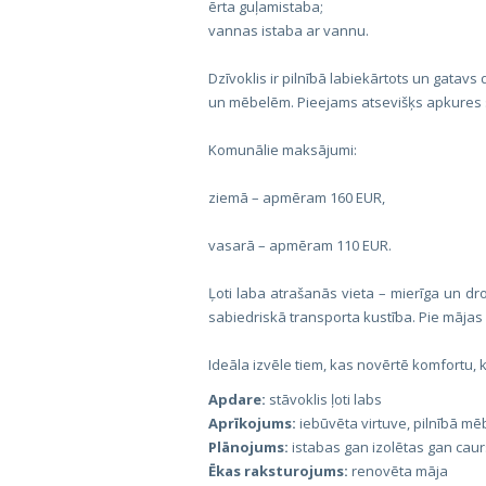
ērta guļamistaba;
vannas istaba ar vannu.
Dzīvoklis ir pilnībā labiekārtots un gatav
un mēbelēm. Pieejams atsevišķs apkures sk
Komunālie maksājumi:
ziemā – apmēram 160 EUR,
vasarā – apmēram 110 EUR.
Ļoti laba atrašanās vieta – mierīga un dro
sabiedriskā transporta kustība. Pie māja
Ideāla izvēle tiem, kas novērtē komfortu, k
Apdare:
stāvoklis ļoti labs
Aprīkojums:
iebūvēta virtuve, pilnībā mē
Plānojums:
istabas gan izolētas gan cau
Ēkas raksturojums:
renovēta māja