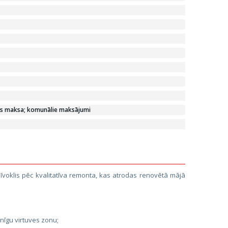
s maksa; komunālie maksājumi
dzīvoklis pēc kvalitatīva remonta, kas atrodas renovētā mājā
nīgu virtuves zonu;