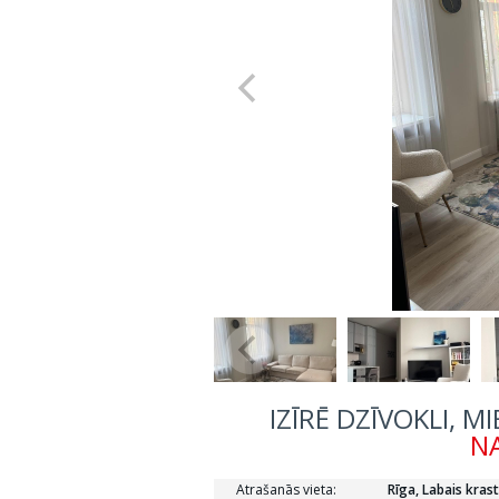
IZĪRĒ DZĪVOKLI, M
NA
Atrašanās vieta:
Rīga, Labais krast