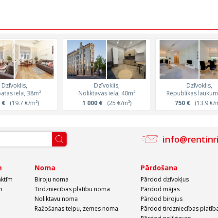
Dzīvoklis,
Dzīvoklis,
Dzīvoklis,
atas iela, 38m²
Noliktavas iela, 40m²
Republikas laukums
 €
(19.7 €/m²)
1 000 €
(25 €/m²)
750 €
(13.9 €/m
info@rentinr
m
Noma
Pārdošana
aktīm
Biroju noma
Pārdod dzīvokļus
m
Tirdzniecības platību noma
Pārdod mājas
Noliktavu noma
Pārdod birojus
Ražošanas telpu, zemes noma
Pārdod tirdzniecības platīb