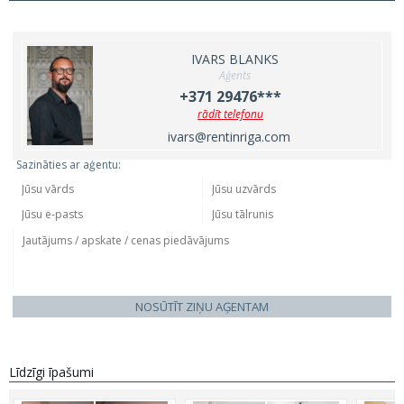
IVARS BLANKS
Aģents
+371 29476***
rādīt telefonu
ivars@rentinriga.com
Sazināties ar aģentu:
NOSŪTĪT ZIŅU AĢENTAM
Līdzīgi īpašumi