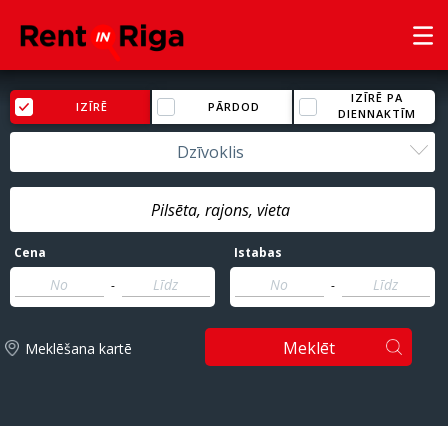
IZĪRĒ PA
IZĪRĒ
PĀRDOD
DIENNAKTĪM
Dzīvoklis
Cena
Istabas
-
-
Meklēt
Meklēšana kartē