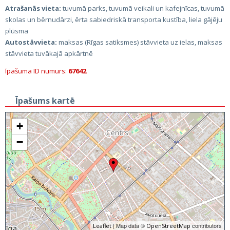
Atrašanās vieta:
tuvumā parks, tuvumā veikali un kafejnīcas, tuvumā
skolas un bērnudārzi, ērta sabiedriskā transporta kustība, liela gājēju
plūsma
Autostāvvieta:
maksas (Rīgas satiksmes) stāvvieta uz ielas, maksas
stāvvieta tuvākajā apkārtnē
Īpašuma ID numurs:
67642
Īpašums kartē
+
−
| Map data ©
contributors
Leaflet
OpenStreetMap