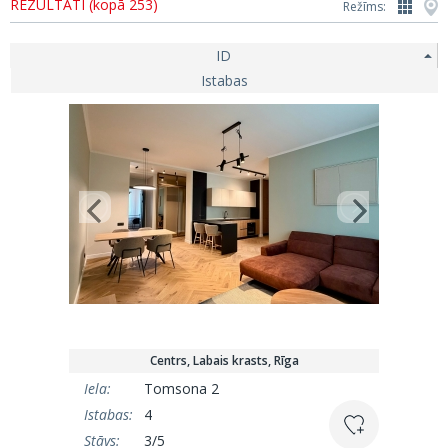
REZULTĀTI (kopā 253)
Režīms:
ID
Istabas
Centrs, Labais krasts, Rīga
Iela:
Tomsona 2
Istabas:
4
Stāvs:
3/5