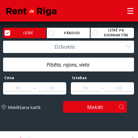
IZĪRĒ PA
IZĪRĒ
PĀRDOD
DIENNAKTĪM
Dzīvoklis
Cena
Istabas
-
-
Meklēt
Meklēšana kartē