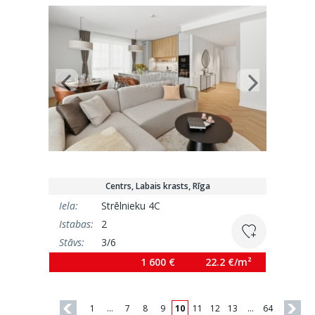
Centrs, Labais krasts, Rīga
Iela:
Strēlnieku 4C
Istabas:
2
Stāvs:
3/6
Platība:
72 m²
1 600 €
22.2 €/m²
1
…
7
8
9
10
11
12
13
…
64