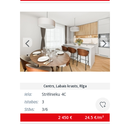
Centrs, Labais krasts, Rīga
Iela:
Strēlnieku 4C
Istabas:
3
Stāvs:
3/6
Platība:
100 m²
2 450 €
24.5 €/m²