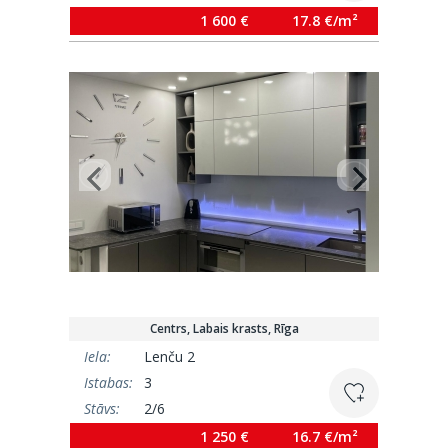
Platība:
90 m²
1 600 €
17.8 €/m²
Centrs, Labais krasts, Rīga
Iela:
Lenču 2
Istabas:
3
Stāvs:
2/6
Platība:
75 m²
1 250 €
16.7 €/m²