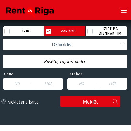
IZĪRĒ PA
IZĪRĒ
PĀRDOD
DIENNAKTĪM
Dzīvoklis
Cena
Istabas
-
-
Meklēt
Meklēšana kartē