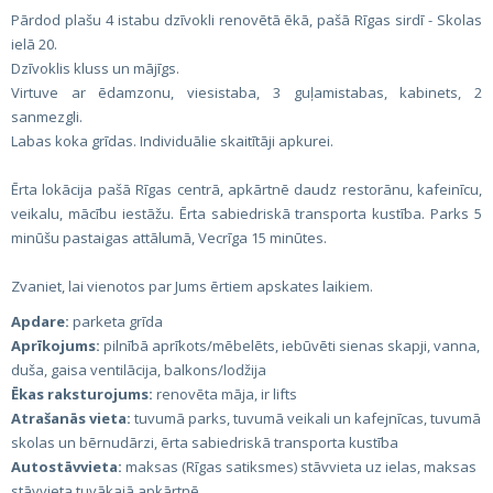
Pārdod plašu 4 istabu dzīvokli renovētā ēkā, pašā Rīgas sirdī - Skolas
ielā 20.
Dzīvoklis kluss un mājīgs.
Virtuve ar ēdamzonu, viesistaba, 3 guļamistabas, kabinets, 2
sanmezgli.
Labas koka grīdas. Individuālie skaitītāji apkurei.
Ērta lokācija pašā Rīgas centrā, apkārtnē daudz restorānu, kafeinīcu,
veikalu, mācību iestāžu. Ērta sabiedriskā transporta kustība. Parks 5
minūšu pastaigas attālumā, Vecrīga 15 minūtes.
Zvaniet, lai vienotos par Jums ērtiem apskates laikiem.
Apdare:
parketa grīda
Aprīkojums:
pilnībā aprīkots/mēbelēts, iebūvēti sienas skapji, vanna,
duša, gaisa ventilācija, balkons/lodžija
Ēkas raksturojums:
renovēta māja, ir lifts
Atrašanās vieta:
tuvumā parks, tuvumā veikali un kafejnīcas, tuvumā
skolas un bērnudārzi, ērta sabiedriskā transporta kustība
Autostāvvieta:
maksas (Rīgas satiksmes) stāvvieta uz ielas, maksas
stāvvieta tuvākajā apkārtnē