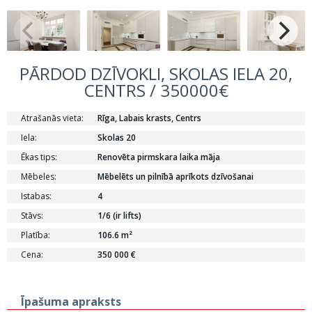
PĀRDOD DZĪVOKLI, SKOLAS IELA 20,
CENTRS / 350000€
Atrašanās vieta:
Rīga, Labais krasts, Centrs
Iela:
Skolas 20
Ēkas tips:
Renovēta pirmskara laika māja
Mēbeles:
Mēbelēts un pilnībā aprīkots dzīvošanai
Istabas:
4
Stāvs:
1/6 (ir lifts)
Platība:
106.6 m²
Cena:
350 000 €
Īpašuma apraksts