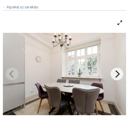
Atpakaļ uz sarakstu