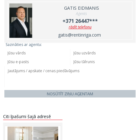
GATIS EIDMANIS
Aģents
+371 26447***
rādīt telefonu
gatis@rentinriga.com
Sazināties ar aģentu:
NOSŪTĪT ZIŅU AĢENTAM
Citi īpašumi šajā adresē