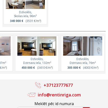
Dzīvoklis,
Skolas iela, 96m²
340 000 €
(3531 €/m²)
Dzīvoklis,
Dzīvoklis,
107m²
Dzirnavu iela, 132m²
Dzirnavu iela, 76m²
€/m²)
450 000 €
(3410 €/m²)
305 000 €
(4003 €/m²)
+37123777677
info@rentinriga.com
Meklēt pēc id numura