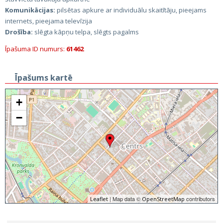
Komunikācijas:
pilsētas apkure ar individuālu skaitītāju, pieejams
internets, pieejama televīzija
Drošība:
slēgta kāpņu telpa, slēgts pagalms
Īpašuma ID numurs:
61462
Īpašums kartē
+
−
| Map data ©
contributors
Leaflet
OpenStreetMap