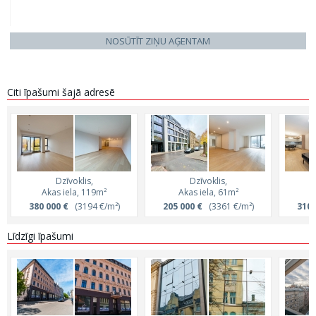
NOSŪTĪT ZIŅU AĢENTAM
Citi īpašumi šajā adresē
Dzīvoklis,
Dzīvoklis,
Akas iela, 119m²
Akas iela, 61m²
A
380 000 €
(3194 €/m²)
205 000 €
(3361 €/m²)
310 
Līdzīgi īpašumi