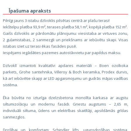
Īpašuma apraksts
Pilnīgi jauns 3 istabu dzīvoklis pilsētas centrā ar plašu terasi!
Iekštelpu platība 93,9 m², terases platība 58,1 m², kopējā platība 152 m².
Gaišs dzīvoklis ar pārdomātu plānojumu: viesistaba ar virtuves zonu,
2 guļamistabas, 2 sanmezgli un priekšnams ar iebūvētu skapi. Visas
istabas iziet uz terasi ēkas fasādes pusē.
Iespējams iegādāties pazemes autostāvvietu par papildus maksu.
Dzīvoklī izmantoti kvalitatīvi apdares materiāli – Boen ozolkoka
parkets, Grohe santehnika, Villeroy & Boch keramika, Prodex durvis,
kā arī iebūvētie skapji ar LED apgaismojumu un gudrās mājas vadības
sistēma.
Ēka būvēta no izturīga dzelzsbetona monolīta karkasa ar augstu
siltumizolāciju un modernu fasādi. Griestu augstums – 2,65 m,
individuāli siltuma, ūdens un elektrības skaitītāji, apsildāmās grīdas
sanmezglos.
Drošībai un komfortam: Schindler lifts, ugunsdrošības sistēma,