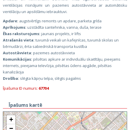
ventilācijas risinājumi un pazemes autostāvvieta ar automātisku
ventilāciju un apsildāmu iebrauktuvi.
Apdare:
augstvērtīgs remonts un apdare, parketa grīda
Aprīkojums:
uzstādīta santehnika, vanna, duša, terase
Ēkas raksturojums:
jaunais projekts, ir lifts
Atrašanās vieta:
tuvumā veikali un kafejnīcas, tuvumā skolas un
bērnudārzi, ērta sabiedriskā transporta kustība
Autostāvvieta:
pazemes autostāvvieta
Komunikācijas:
pilsētas apkure ar individuālu skaitītāju, pieejams
internets, pieejama televīzija, pilsētas ūdens apgāde, pilsētas
kanalizācija
Drošība:
slēgta kāpņu telpa, slēgts pagalms
Īpašuma ID numurs:
67704
Īpašums kartē
+
−