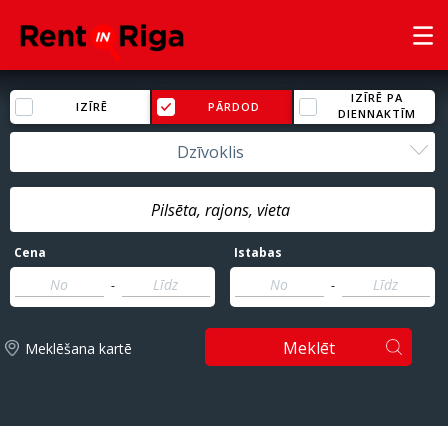
IZĪRĒ PA
IZĪRĒ
PĀRDOD
DIENNAKTĪM
Dzīvoklis
Cena
Istabas
-
-
Meklēt
Meklēšana kartē