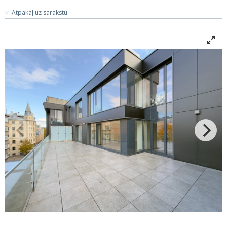
Atpakaļ uz sarakstu