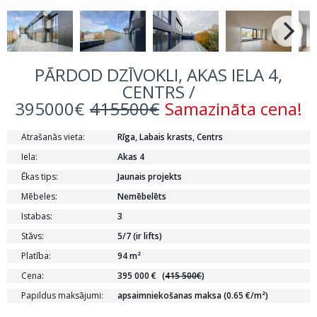
PĀRDOD DZĪVOKLI, AKAS IELA 4,
CENTRS /
395000€
415500€
Samazināta cena!
Atrašanās vieta:
Rīga, Labais krasts, Centrs
Iela:
Akas 4
Ēkas tips:
Jaunais projekts
Mēbeles:
Nemēbelēts
Istabas:
3
Stāvs:
5/7 (ir lifts)
Platība:
94 m²
Cena:
395 000 €
(
415 500€
)
Papildus maksājumi:
apsaimniekošanas maksa (0.65 €/m²)