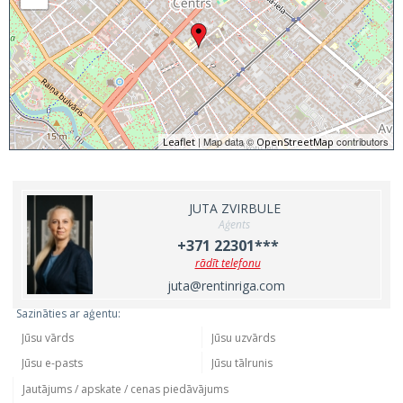
| Map data ©
contributors
Leaflet
OpenStreetMap
JUTA ZVIRBULE
Aģents
+371 22301***
rādīt telefonu
juta@rentinriga.com
Sazināties ar aģentu: