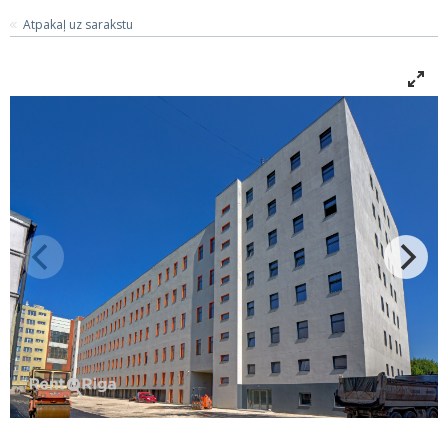
Atpakaļ uz sarakstu