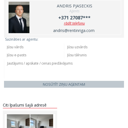
ANDRIS PJASECKIS
Aģents
+371 27087***
rādīt telefonu
andris@rentinriga.com
Sazināties ar aģentu:
NOSŪTĪT ZIŅU AĢENTAM
Citi īpašumi šajā adresē