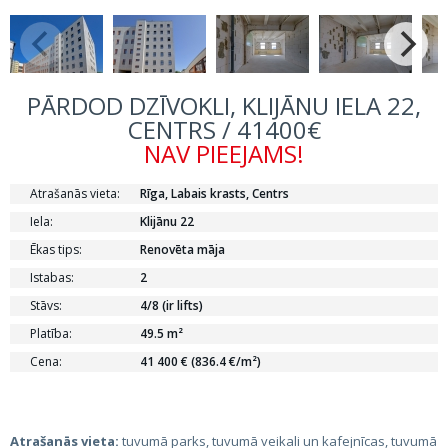
PĀRDOD DZĪVOKLI, KLIJĀNU IELA 22,
CENTRS / 41400€
NAV PIEEJAMS!
Atrašanās vieta:
Rīga, Labais krasts, Centrs
Iela:
Klijānu 22
Ēkas tips:
Renovēta māja
Istabas:
2
Stāvs:
4/8 (ir lifts)
Platība:
49.5 m²
Cena:
41 400 € (836.4 €/m²)
Atrašanās vieta:
tuvumā parks, tuvumā veikali un kafejnīcas, tuvumā