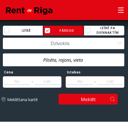
IZĪRĒ PA
IZĪRĒ
PĀRDOD
DIENNAKTĪM
Dzīvoklis
Cena
Istabas
-
-
Meklēt
Meklēšana kartē