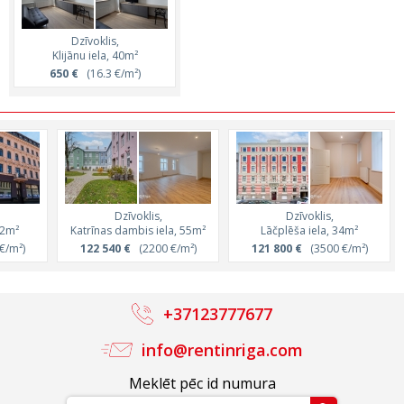
Dzīvoklis,
Klijānu iela, 40m²
650 €
(16.3 €/m²)
Dzīvoklis,
Dzīvoklis,
62m²
Katrīnas dambis iela, 55m²
Lāčplēša iela, 34m²
€/m²)
122 540 €
(2200 €/m²)
121 800 €
(3500 €/m²)
+37123777677
info@rentinriga.com
Meklēt pēc id numura