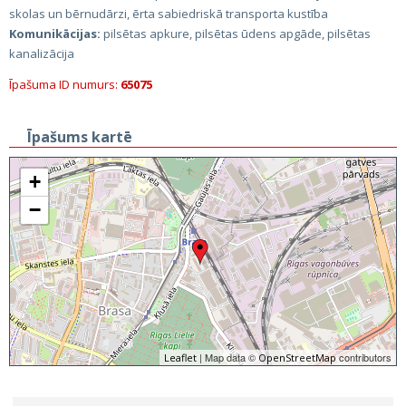
skolas un bērnudārzi, ērta sabiedriskā transporta kustība
Komunikācijas:
pilsētas apkure, pilsētas ūdens apgāde, pilsētas
kanalizācija
Īpašuma ID numurs:
65075
Īpašums kartē
+
−
| Map data ©
contributors
Leaflet
OpenStreetMap