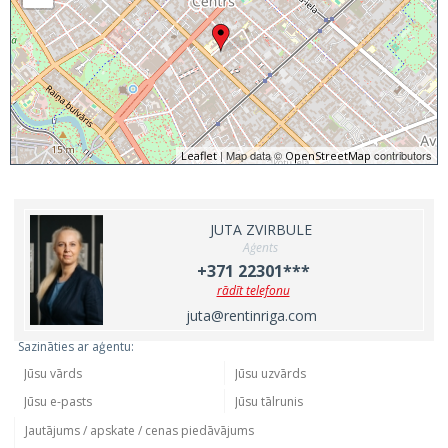
| Map data ©
contributors
Leaflet
OpenStreetMap
JUTA ZVIRBULE
Aģents
+371 22301***
rādīt telefonu
juta@rentinriga.com
Sazināties ar aģentu: