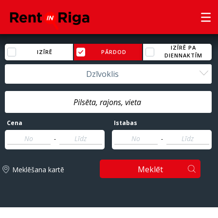
IZĪRĒ PA
IZĪRĒ
PĀRDOD
DIENNAKTĪM
Dzīvoklis
Cena
Istabas
-
-
Meklēt
Meklēšana kartē