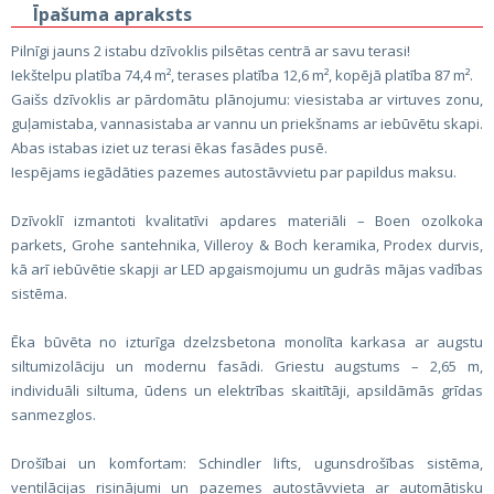
Īpašuma apraksts
Pilnīgi jauns 2 istabu dzīvoklis pilsētas centrā ar savu terasi!
Iekštelpu platība 74,4 m², terases platība 12,6 m², kopējā platība 87 m².
Gaišs dzīvoklis ar pārdomātu plānojumu: viesistaba ar virtuves zonu,
guļamistaba, vannasistaba ar vannu un priekšnams ar iebūvētu skapi.
Abas istabas iziet uz terasi ēkas fasādes pusē.
Iespējams iegādāties pazemes autostāvvietu par papildus maksu.
Dzīvoklī izmantoti kvalitatīvi apdares materiāli – Boen ozolkoka
parkets, Grohe santehnika, Villeroy & Boch keramika, Prodex durvis,
kā arī iebūvētie skapji ar LED apgaismojumu un gudrās mājas vadības
sistēma.
Ēka būvēta no izturīga dzelzsbetona monolīta karkasa ar augstu
siltumizolāciju un modernu fasādi. Griestu augstums – 2,65 m,
individuāli siltuma, ūdens un elektrības skaitītāji, apsildāmās grīdas
sanmezglos.
Drošībai un komfortam: Schindler lifts, ugunsdrošības sistēma,
ventilācijas risinājumi un pazemes autostāvvieta ar automātisku