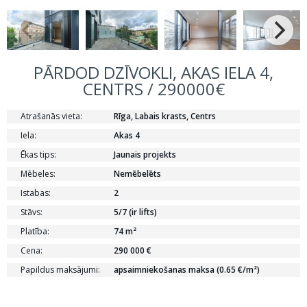
PĀRDOD DZĪVOKLI, AKAS IELA 4,
CENTRS / 290000€
Atrašanās vieta:
Rīga, Labais krasts, Centrs
Iela:
Akas 4
Ēkas tips:
Jaunais projekts
Mēbeles:
Nemēbelēts
Istabas:
2
Stāvs:
5/7 (ir lifts)
Platība:
74 m²
Cena:
290 000 €
Papildus maksājumi:
apsaimniekošanas maksa (0.65 €/m²)