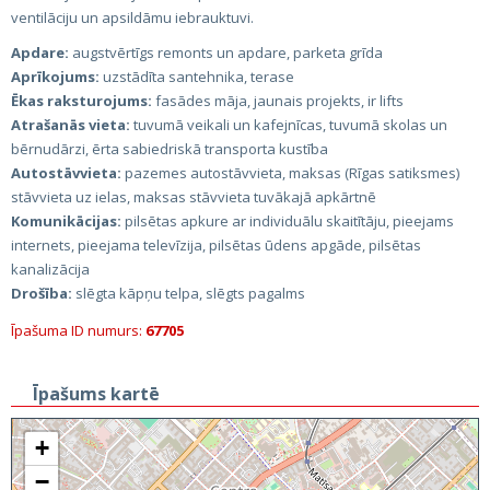
ventilāciju un apsildāmu iebrauktuvi.
Apdare:
augstvērtīgs remonts un apdare, parketa grīda
Aprīkojums:
uzstādīta santehnika, terase
Ēkas raksturojums:
fasādes māja, jaunais projekts, ir lifts
Atrašanās vieta:
tuvumā veikali un kafejnīcas, tuvumā skolas un
bērnudārzi, ērta sabiedriskā transporta kustība
Autostāvvieta:
pazemes autostāvvieta, maksas (Rīgas satiksmes)
stāvvieta uz ielas, maksas stāvvieta tuvākajā apkārtnē
Komunikācijas:
pilsētas apkure ar individuālu skaitītāju, pieejams
internets, pieejama televīzija, pilsētas ūdens apgāde, pilsētas
kanalizācija
Drošība:
slēgta kāpņu telpa, slēgts pagalms
Īpašuma ID numurs:
67705
Īpašums kartē
+
−