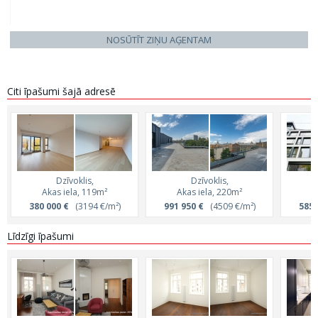
NOSŪTĪT ZIŅU AĢENTAM
Citi īpašumi šajā adresē
Dzīvoklis,
Dzīvoklis,
Akas iela, 119m²
Akas iela, 220m²
A
380 000 €
(3194 €/m²)
991 950 €
(4509 €/m²)
585 
Līdzīgi īpašumi