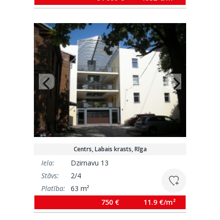
Centrs, Labais krasts, Rīga
Iela:
Dzirnavu 13
Stāvs:
2/4
Platība:
63 m²
750 €
11.9 €/m²