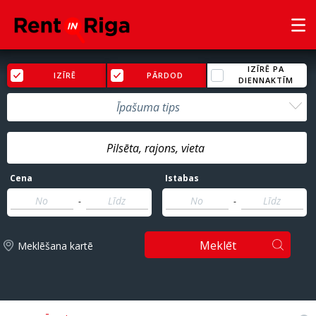
IZĪRĒ PA
IZĪRĒ
PĀRDOD
DIENNAKTĪM
Īpašuma tips
Cena
Istabas
-
-
Meklēt
Meklēšana kartē