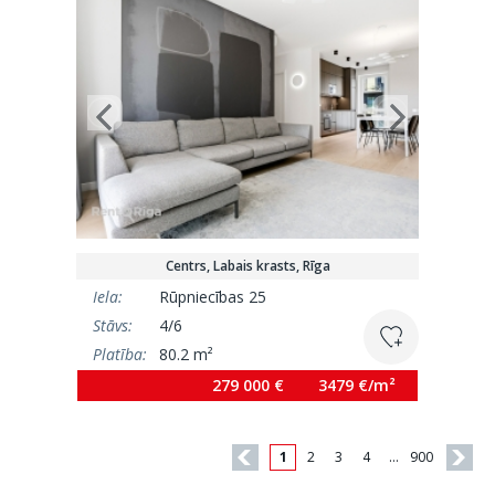
Centrs, Labais krasts, Rīga
Iela:
Rūpniecības 25
Stāvs:
4/6
Platība:
80.2 m²
279 000 €
3479 €/m²
1
2
3
4
…
900