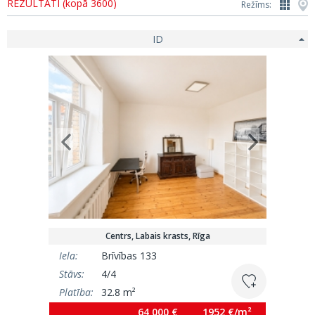
REZULTĀTI (kopā 3600)
Režīms:
ID
Centrs, Labais krasts, Rīga
Iela:
Brīvības 133
Stāvs:
4/4
Platība:
32.8 m²
64 000 €
1952 €/m²