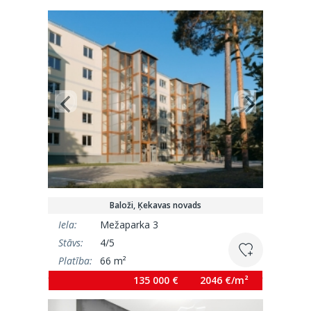
Baloži, Ķekavas novads
Iela:
Mežaparka 3
Stāvs:
4/5
Platība:
66 m²
135 000 €
2046 €/m²