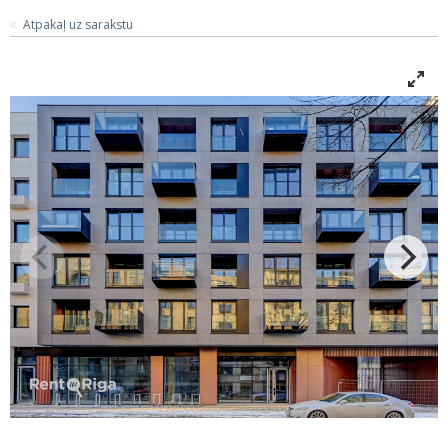
Atpakaļ uz sarakstu