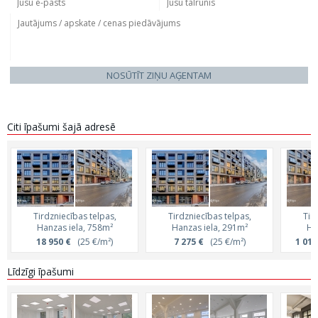
NOSŪTĪT ZIŅU AĢENTAM
Citi īpašumi šajā adresē
Tirdzniecības telpas,
Tirdzniecības telpas,
Tir
Hanzas iela, 758m²
Hanzas iela, 291m²
Ha
18 950 €
(25 €/m²)
7 275 €
(25 €/m²)
1 018
Līdzīgi īpašumi