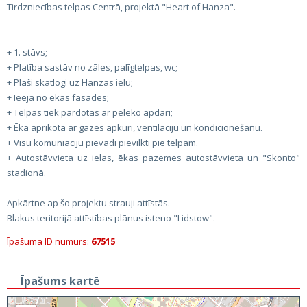
Tirdzniecības telpas Centrā, projektā "Heart of Hanza".
+ 1. stāvs;
+ Platība sastāv no zāles, palīgtelpas, wc;
+ Plaši skatlogi uz Hanzas ielu;
+ Ieeja no ēkas fasādes;
+ Telpas tiek pārdotas ar pelēko apdari;
+ Ēka aprīkota ar gāzes apkuri, ventilāciju un kondicionēšanu.
+ Visu komuniāciju pievadi pievilkti pie telpām.
+ Autostāvvieta uz ielas, ēkas pazemes autostāvvieta un "Skonto"
stadionā.
Apkārtne ap šo projektu strauji attīstās.
Blakus teritorijā attīstības plānus isteno "Lidstow".
Īpašuma ID numurs:
67515
Īpašums kartē