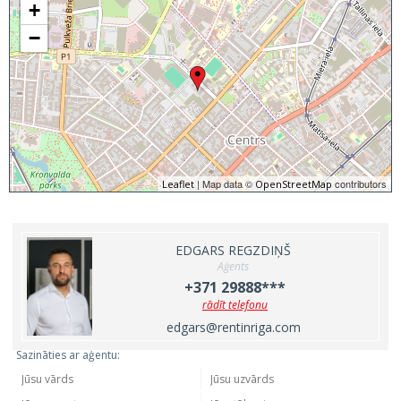
+
−
| Map data ©
contributors
Leaflet
OpenStreetMap
EDGARS REGZDIŅŠ
Aģents
+371 29888***
rādīt telefonu
edgars@rentinriga.com
Sazināties ar aģentu: