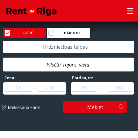
IZĪRĒ
PĀRDOD
Tirdzniecības telpas
2
Cena
Platība
, m
-
-
Meklēt
Meklēšana kartē