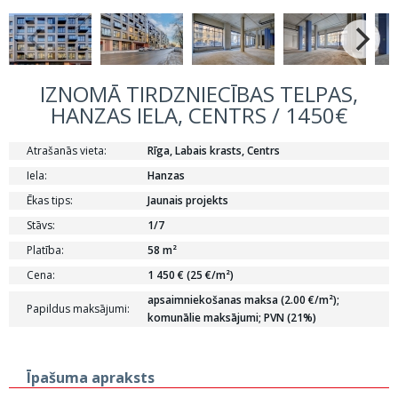
IZNOMĀ TIRDZNIECĪBAS TELPAS,
HANZAS IELA, CENTRS / 1450€
Atrašanās vieta:
Rīga, Labais krasts, Centrs
Iela:
Hanzas
Ēkas tips:
Jaunais projekts
Stāvs:
1/7
Platība:
58 m²
Cena:
1 450 € (25 €/m²)
apsaimniekošanas maksa (2.00 €/m²);
Papildus maksājumi:
komunālie maksājumi; PVN (21%)
Īpašuma apraksts