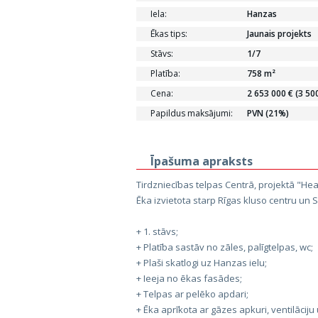
Iela:
Hanzas
Ēkas tips:
Jaunais projekts
Stāvs:
1/7
Platība:
758 m²
Cena:
2 653 000 € (3 50
Papildus maksājumi:
PVN (21%)
Īpašuma apraksts
Tirdzniecības telpas Centrā, projektā "Hea
Ēka izvietota starp Rīgas kluso centru un
+ 1. stāvs;
+ Platība sastāv no zāles, palīgtelpas, wc;
+ Plaši skatlogi uz Hanzas ielu;
+ Ieeja no ēkas fasādes;
+ Telpas ar pelēko apdari;
+ Ēka aprīkota ar gāzes apkuri, ventilācij