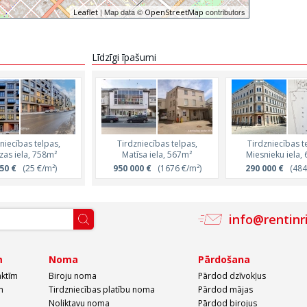
| Map data ©
contributors
Leaflet
OpenStreetMap
Līdzīgi īpašumi
niecības telpas,
Tirdzniecības telpas,
Tirdzniecības telpas,
Tirdzniecības tel
Tirdzniecības t
as iela, 758m²
Hanzas iela, 102m²
Matīsa iela, 567m²
Hanzas iela, 29
Miesnieku iela,
50 €
(25 €/m²)
357 000 €
950 000 €
(3500 €/m²)
(1676 €/m²)
1 018 500 €
290 000 €
(3500 
(484 
info@rentinr
m
Noma
Pārdošana
aktīm
Biroju noma
Pārdod dzīvokļus
m
Tirdzniecības platību noma
Pārdod mājas
Noliktavu noma
Pārdod birojus