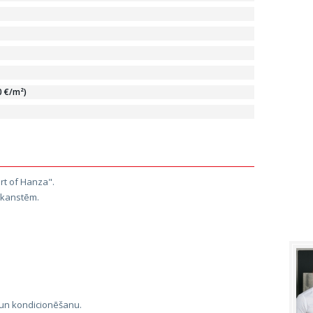
0 €/m²)
rt of Hanza".
 Skanstēm.
u un kondicionēšanu.