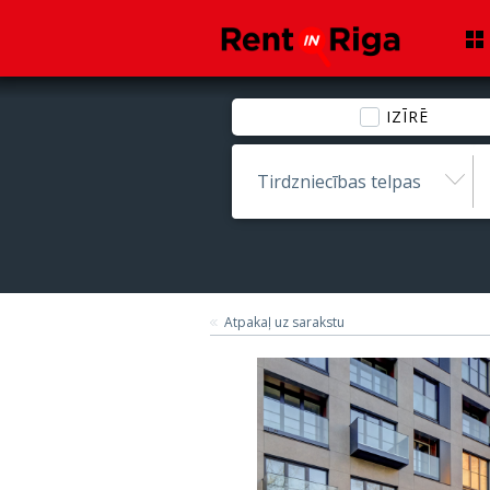
IZĪRĒ
Tirdzniecības telpas
Atpakaļ uz sarakstu