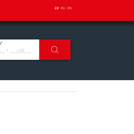
LV
RU
EN
2
m
-