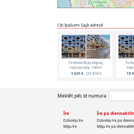
Citi īpašumi šajā adresē
Tirdzniecības telpas,
Tirdz
Hanzas iela, 145m²
Hanz
3 625 €
(25 €/m²)
18 9
Meklēt pēc id numura
Īre
Īre pa diennaktī
Dzīvokļu īre
Dzīvokļu īre pa dienn
Māju īre
Māju īre pa diennaktī