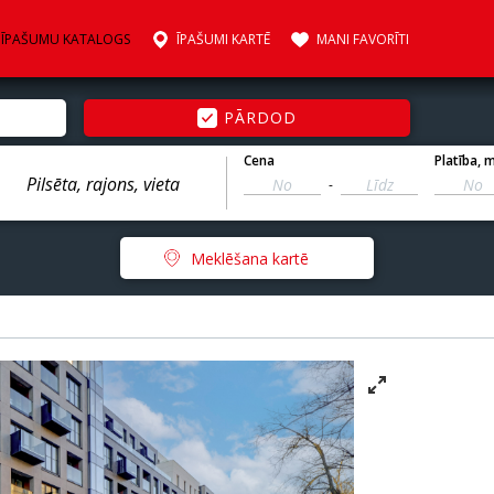
ĪPAŠUMU KATALOGS
ĪPAŠUMI KARTĒ
MANI FAVORĪTI
PĀRDOD
Cena
Platība
, 
-
Meklēšana kartē