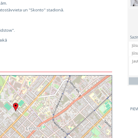
pām.
utostāvvieta un "Skonto" stadionā.
Lidstow".
Sazi
aikā
PIE