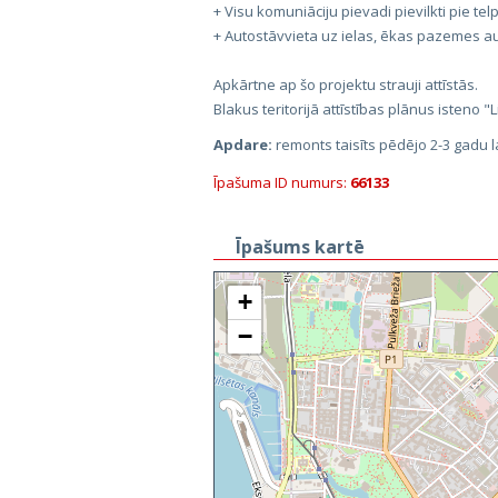
+ Visu komuniāciju pievadi pievilkti pie tel
+ Autostāvvieta uz ielas, ēkas pazemes a
Apkārtne ap šo projektu strauji attīstās.
Blakus teritorijā attīstības plānus isteno "
Apdare:
remonts taisīts pēdējo 2-3 gadu l
Īpašuma ID numurs:
66133
Īpašums kartē
+
−