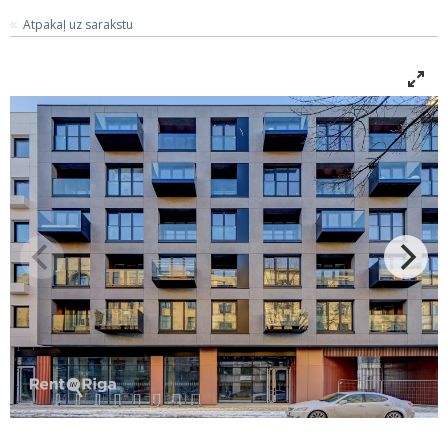
Atpakaļ uz sarakstu