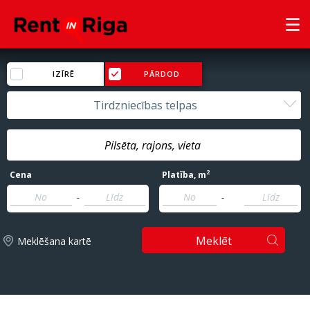
IZĪRĒ
PĀRDOD
Tirdzniecības telpas
2
Cena
Platība
, m
-
-
Meklēt
Meklēšana kartē