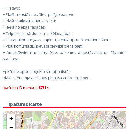
+ 1. stāvs;
+ Platība sastāv no zāles, palīgtelpas, wc;
+ Plaši skatlogi uz Hanzas ielu;
+ Ieeja no ēkas fasādes;
+ Telpas tiek pārdotas ar pelēko apdari;
+ Ēka aprīkota ar gāzes apkuri, ventilāciju un kondicionēšanu.
+ Visu komuniāciju pievadi pievilkti pie telpām.
+ Autostāvvieta uz ielas, ēkas pazemes autostāvvieta un "Skonto"
stadionā.
Apkārtne ap šo projektu strauji attīstās.
Blakus teritorijā attīstības plānus isteno "Lidstow".
Īpašuma ID numurs:
67514
Īpašums kartē
+
−