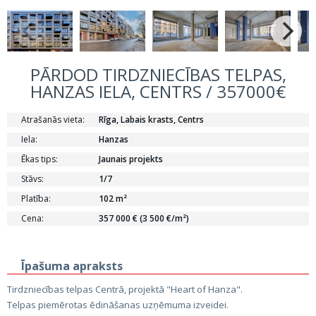
PĀRDOD TIRDZNIECĪBAS TELPAS,
HANZAS IELA, CENTRS / 357000€
Atrašanās vieta:
Rīga, Labais krasts, Centrs
Iela:
Hanzas
Ēkas tips:
Jaunais projekts
Stāvs:
1/7
Platība:
102 m²
Cena:
357 000 € (3 500 €/m²)
Īpašuma apraksts
Tirdzniecības telpas Centrā, projektā "Heart of Hanza".
Telpas piemērotas ēdināšanas uzņēmuma izveidei.