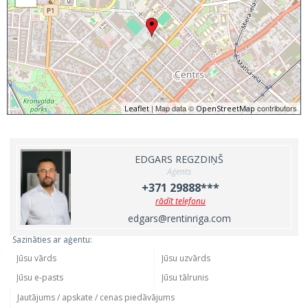
| Map data ©
contributors
Leaflet
OpenStreetMap
EDGARS REGZDIŅŠ
Aģents
+371 29888***
rādīt telefonu
edgars@rentinriga.com
Sazināties ar aģentu: