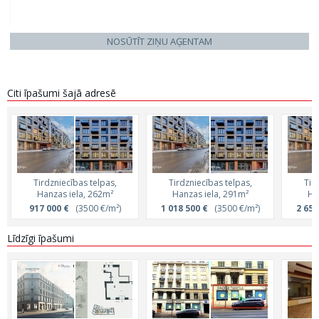
NOSŪTĪT ZIŅU AĢENTAM
Citi īpašumi šajā adresē
Tirdzniecības telpas,
Tirdzniecības telpas,
Tir
Hanzas iela, 262m²
Hanzas iela, 291m²
Ha
917 000 €
(3500 €/m²)
1 018 500 €
(3500 €/m²)
2 653
Līdzīgi īpašumi