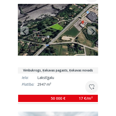
835 470 €
30 €/m²
Vimbukrogs, Ķekavas pagasts, Ķekavas novads
Iela:
Lakstīgalu
Platība:
2947 m²
50 000 €
17 €/m²