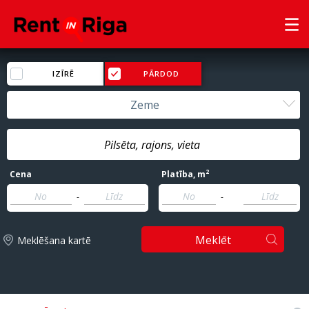
IZĪRĒ
PĀRDOD
Zeme
2
Cena
Platība
, m
-
-
Meklēt
Meklēšana kartē