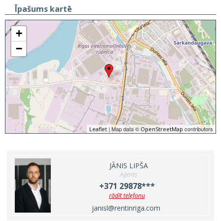
Īpašums kartē
+
−
| Map data ©
contributors
Leaflet
OpenStreetMap
JĀNIS LIPŠA
Aģents
+371 29878***
rādīt telefonu
janisl@rentinriga.com