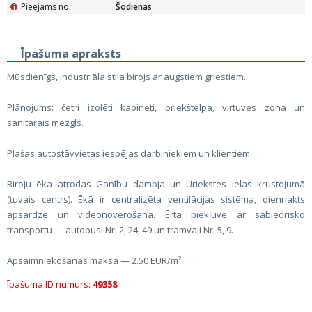
Pieejams no:
Šodienas
i
Īpašuma apraksts
Mūsdienīgs, industriāla stila birojs ar augstiem griestiem.
Plānojums: četri izolēti kabineti, priekštelpa, virtuves zona un
sanitārais mezgls.
Plašas autostāvvietas iespējas darbiniekiem un klientiem.
Biroju ēka atrodas Ganību dambja un Uriekstes ielas krustojumā
(tuvais centrs). Ēkā ir centralizēta ventilācijas sistēma, diennakts
apsardze un videonovērošana. Ērta piekļuve ar sabiedrisko
transportu — autobusi Nr. 2, 24, 49 un tramvaji Nr. 5, 9.
Apsaimniekošanas maksa — 2.50 EUR/m².
Īpašuma ID numurs:
49358