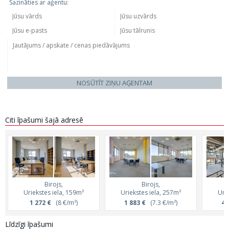
Sazināties ar aģentu:
NOSŪTĪT ZIŅU AĢENTAM
Citi īpašumi šajā adresē
Birojs,
Birojs,
Uriekstes iela, 159m²
Uriekstes iela, 257m²
Uri
1 272 €
(8 €/m²)
1 883 €
(7.3 €/m²)
4 
Līdzīgi īpašumi