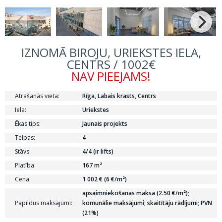
IZNOMĀ BIROJU, URIEKSTES IELA,
CENTRS / 1002€
NAV PIEEJAMS!
Atrašanās vieta:
Rīga, Labais krasts, Centrs
Iela:
Uriekstes
Ēkas tips:
Jaunais projekts
Telpas:
4
Stāvs:
4/4 (ir lifts)
Platība:
167 m²
Cena:
1 002 € (6 €/m²)
apsaimniekošanas maksa (2.50 €/m²);
Papildus maksājumi:
komunālie maksājumi; skaitītāju rādījumi; PVN
(21%)