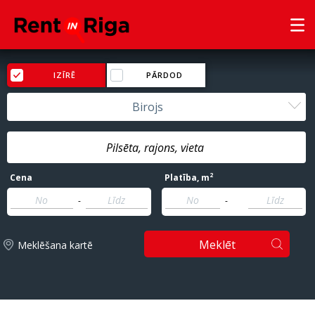
IZĪRĒ
PĀRDOD
Birojs
2
Cena
Platība
, m
-
-
Meklēt
Meklēšana kartē