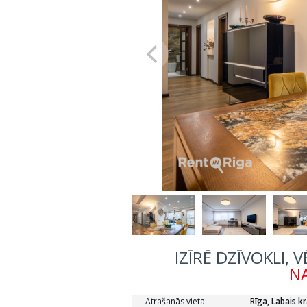
IZĪRĒ DZĪVOKLI, 
NA
Atrašanās vieta:
Rīga, Labais kr