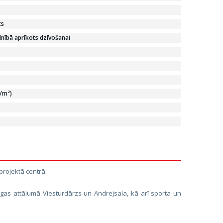
ts
lnībā aprīkots dzīvošanai
€/m²)
projektā centrā.
aigas attālumā Viesturdārzs un Andrejsala, kā arī sporta un