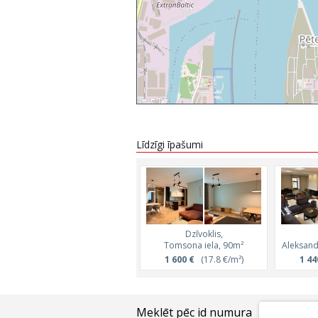
Līdzīgi īpašumi
Dzīvoklis,
Tomsona iela, 90m²
Aleksand
1 600 €
(17.8 €/m²)
1 44
Meklēt pēc id numura