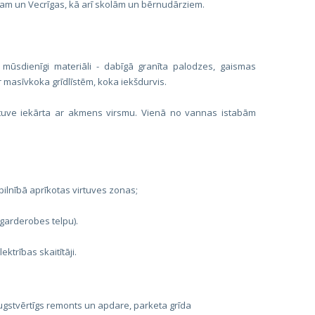
ram un Vecrīgas, kā arī skolām un bērnudārziem.
n mūsdienīgi materiāli - dabīgā granīta palodzes, gaismas
 masīvkoka grīdlīstēm, koka iekšdurvis.
rtuve iekārta ar akmens virsmu. Vienā no vannas istabām
o pilnībā aprīkotas virtuves zonas;
 garderobes telpu).
ektrības skaitītāji.
gstvērtīgs remonts un apdare, parketa grīda