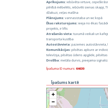
Aprīkojums:
iebūvēta virtuve, cepeškrās
pilnībā mēbelēts, iebūvēti sienas skapji, T
džakuzi, veļas mašīna
Plānojums:
vannasistaba un wc kopā
Ēkas raksturojums:
ieeja no ēkas fasāde
projekts, ir lifts
Atrašanās vieta:
tuvumā veikali un kafej
transporta kustība
Autostāvvieta:
pazemes autostāvvieta, 
Komunikācijas:
pilsētas apkure ar indivi
televīzija, pilsētas ūdens apgāde, pilsētas
Drošība:
metāla durvis, pieejama signalizā
Īpašuma ID numurs:
64630
Īpašums kartē
+
−