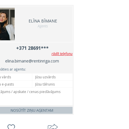
ELĪNA BĪMANE
Aģents
+371 28691***
rādīt telefonu
elina.bimane@rentinriga.com
nāties ar aģentu:
NOSŪTĪT ZIŅU AĢENTAM