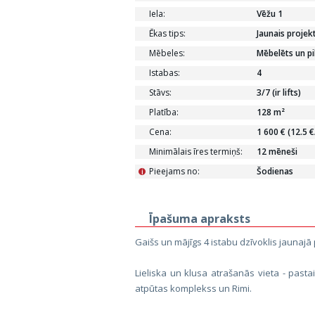
Iela:
Vēžu 1
Ēkas tips:
Jaunais projek
Mēbeles:
Mēbelēts un pi
Istabas:
4
Stāvs:
3/7 (ir lifts)
Platība:
128 m²
Cena:
1 600 € (12.5 
Minimālais īres termiņš:
12 mēneši
Pieejams no:
Šodienas
i
Īpašuma apraksts
Gaišs un mājīgs 4 istabu dzīvoklis jaunajā 
Lieliska un klusa atrašanās vieta - past
atpūtas komplekss un Rimi.