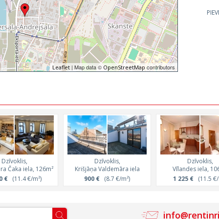
PIE
| Map data ©
contributors
Leaflet
OpenStreetMap
Dzīvoklis,
Dzīvoklis,
Dzīvoklis,
ra Čaka iela, 126m²
Krišjāņa Valdemāra iela
Vīlandes iela, 1
0 €
(11.4 €/m²)
900 €
(8.7 €/m²)
1 225 €
(11.5 €/
info@rentinr