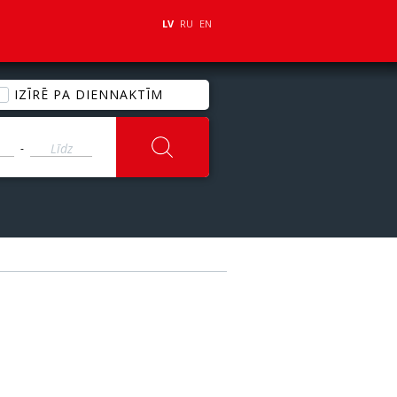
LV
RU
EN
IZĪRĒ PA DIENNAKTĪM
-