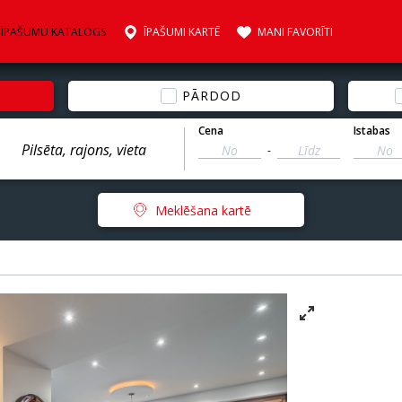
ĪPAŠUMU KATALOGS
ĪPAŠUMI KARTĒ
MANI FAVORĪTI
PĀRDOD
Cena
Istabas
-
Meklēšana kartē