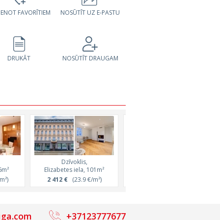
VIENOT FAVORĪTIEM
NOSŪTĪT UZ E-PASTU
DRUKĀT
NOSŪTĪT DRAUGAM
Dzīvoklis,
Dzīvoklis,
06m²
Elizabetes iela, 101m²
Skolas iela, 116m²
m²)
2 412 €
(23.9 €/m²)
900 €
(7.8 €/m²)
iga.com
+37123777677