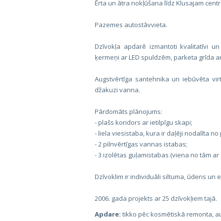
Ērta un ātra nokļūšana līdz Klusajam cent
Pazemes autostāvvieta.
Dzīvokļa apdarē izmantoti kvalitatīvi u
ķermeņi ar LED spuldzēm, parketa grīda ar
Augstvērtīga santehnika un iebūvēta vi
džakuzi vanna.
Pārdomāts plānojums:
- plašs koridors ar ietilpīgu skapi;
- liela viesistaba, kura ir daļēji nodalīta n
- 2 pilnvērtīgas vannas istabas;
- 3 izolētas guļamistabas (viena no tām ar
Dzīvoklim ir individuāli siltuma, ūdens un el
2006. gada projekts ar 25 dzīvokļiem tajā.
Apdare:
tikko pēc kosmētiskā remonta, au