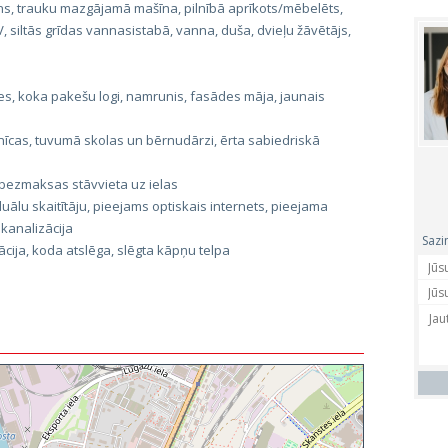
ns, trauku mazgājamā mašīna, pilnībā aprīkots/mēbelēts,
V, siltās grīdas vannasistabā, vanna, duša, dvieļu žāvētājs,
s, koka pakešu logi, namrunis, fasādes māja, jaunais
nīcas, tuvumā skolas un bērnudārzi, ērta sabiedriskā
bezmaksas stāvvieta uz ielas
duālu skaitītāju, pieejams optiskais internets, pieejama
 kanalizācija
Sazi
cija, koda atslēga, slēgta kāpņu telpa