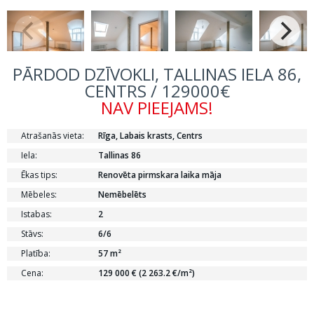
PĀRDOD DZĪVOKLI, TALLINAS IELA 86,
CENTRS / 129000€
NAV PIEEJAMS!
Atrašanās vieta:
Rīga, Labais krasts, Centrs
Iela:
Tallinas 86
Ēkas tips:
Renovēta pirmskara laika māja
Mēbeles:
Nemēbelēts
Istabas:
2
Stāvs:
6/6
Platība:
57 m²
Cena:
129 000 € (2 263.2 €/m²)