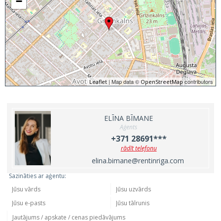
−
| Map data ©
contributors
Leaflet
OpenStreetMap
ELĪNA BĪMANE
Aģents
+371 28691***
rādīt telefonu
elina.bimane@rentinriga.com
Sazināties ar aģentu: