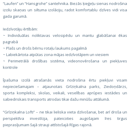
“Laufen” un “Hansgrohe” santehnika. Biezās ķieģeļu sienas nodrošina
izcilu skaņas un siltuma izolāciju, radot komfortablu dzīves vidi visa
gada garumā.
Iedzīvotāju ērtībām:
~ Individuālas noliktavas velosipēdu un mantu glabāšanai ēkas
pagrabā
~ Plašs un drošs bērnu rotaļu laukums pagalmā
~ Labiekārtota atpūtas zona mājas iedzīvotājiem un viesiem
~ Perimetrālā drošības sistēma, videonovērošana un piekļuves
kontrole
Īpašuma izcilā atrašanās vieta nodrošina ērtu piekļuvi visam
nepieciešamajam – atjaunotais Grīziņkalna parks, Ziedoņdārzs,
sporta kompleksi, skolas, veikali, veselības aprūpes iestādes un
sabiedriskais transports atrodas tikai dažu minūšu attālumā.
“Grīziņkalna Lofti” – ne tikai lieliska vieta dzīvošanai, bet arī droša un
perspektīva investīcija, pateicoties augošajam īres tirgus
pieprasījumam šajā strauji attīstošajā Rīgas rajonā.