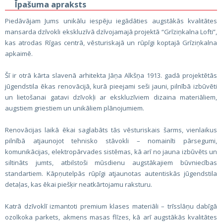
Īpašuma apraksts
Piedāvājam Jums unikālu iespēju iegādāties augstākās kvalitātes
mansarda dzīvokli ekskluzīvā dzīvojamajā projektā “Grīziņkalna Lofti”,
kas atrodas Rīgas centrā, vēsturiskajā un rūpīgi koptajā Grīziņkalna
apkaimē.
Šī ir otrā kārta slavenā arhitekta Jāņa Alkšņa 1913. gadā projektētās
jūgendstila ēkas renovācijā, kurā pieejami seši jauni, pilnībā izbūvēti
un lietošanai gatavi dzīvokļi ar ekskluzīviem dizaina materiāliem,
augstiem griestiem un unikāliem plānojumiem.
Renovācijas laikā ēkai saglabāts tās vēsturiskais šarms, vienlaikus
pilnībā atjaunojot tehnisko stāvokli – nomainīti pārsegumi,
komunikācijas, elektropārvades sistēmas, kā arī no jauna izbūvēts un
siltināts jumts, atbilstoši mūsdienu augstākajiem būvniecības
standartiem. Kāpņutelpās rūpīgi atjaunotas autentiskās jūgendstila
detaļas, kas ēkai piešķir neatkārtojamu raksturu.
Katrā dzīvoklī izmantoti premium klases materiāli – trīsslāņu dabīgā
ozolkoka parkets, akmens masas flīzes, kā arī augstākās kvalitātes