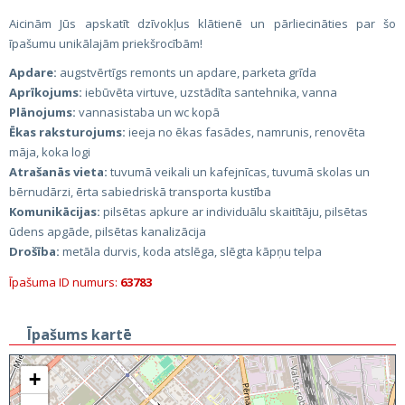
Aicinām Jūs apskatīt dzīvokļus klātienē un pārliecināties par šo
īpašumu unikālajām priekšrocībām!
Apdare:
augstvērtīgs remonts un apdare, parketa grīda
Aprīkojums:
iebūvēta virtuve, uzstādīta santehnika, vanna
Plānojums:
vannasistaba un wc kopā
Ēkas raksturojums:
ieeja no ēkas fasādes, namrunis, renovēta
māja, koka logi
Atrašanās vieta:
tuvumā veikali un kafejnīcas, tuvumā skolas un
bērnudārzi, ērta sabiedriskā transporta kustība
Komunikācijas:
pilsētas apkure ar individuālu skaitītāju, pilsētas
ūdens apgāde, pilsētas kanalizācija
Drošība:
metāla durvis, koda atslēga, slēgta kāpņu telpa
Īpašuma ID numurs:
63783
Īpašums kartē
+