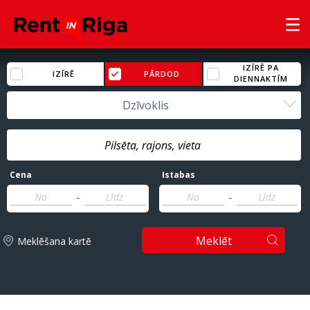
IZĪRĒ PA
IZĪRĒ
PĀRDOD
DIENNAKTĪM
Dzīvoklis
Cena
Istabas
-
-
Meklēt
Meklēšana kartē