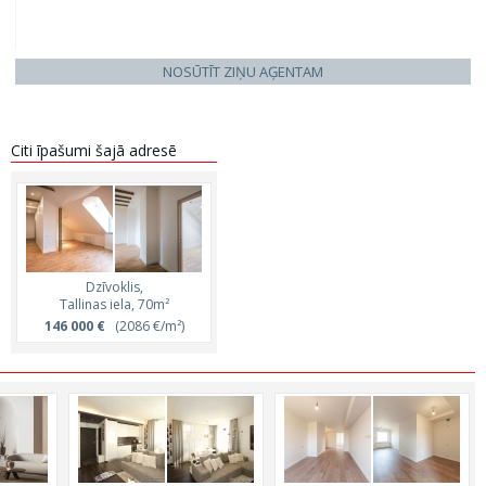
NOSŪTĪT ZIŅU AĢENTAM
Citi īpašumi šajā adresē
Dzīvoklis,
Tallinas iela, 70m²
146 000 €
(2086 €/m²)